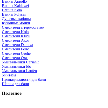
Ванны Appollo
Ванны Kaldewei
Ванны Kolo
Ванны Polysan
Душевые кабины
Кухонные мойки
Смесители с термостатом
Смесители Kolo
Смесители Kludi
Смесители Axor
Смесители Damixa
Смесители Ferro
Смесители Grohe
Смесители Oras
Умывальники Cersanit
Умывальники Ido
Умывальники Laufen
Унитазы
Принадлежности для бани
Шапки для бани
Полезное