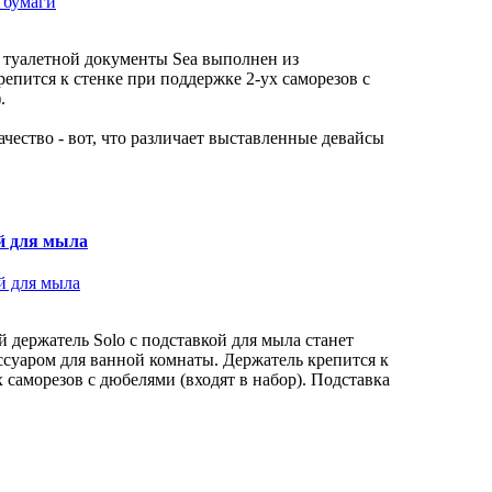
я туалетной документы Sea выполнен из
епится к стенке при поддержке 2-ух саморезов с
.
ачество - вот, что различает выставленные девайсы
ой для мыла
 держатель Solo с подставкой для мыла станет
суаром для ванной комнаты. Держатель крепится к
 саморезов с дюбелями (входят в набор). Подставка