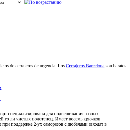
vicios de cerrajeros de urgencia. Los
Cerrajeros Barcelona
son baratos
в
орт специализирована для подвешивания разных
 то ли чистых полотенец. Имеет восемь крючков.
е при поддержке 2-ух саморезов с дюбелями (входят в