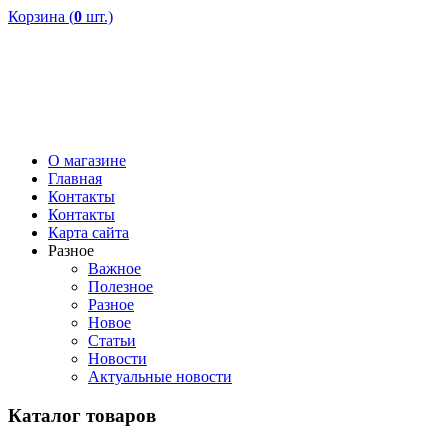
Корзина (
0
шт.)
О магазине
Главная
Контакты
Контакты
Карта сайта
Разное
Важное
Полезное
Разное
Новое
Статьи
Новости
Актуальные новости
Каталог товаров