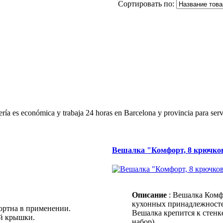
Сортировать по:
jería es económica y trabaja 24 horas en Barcelona y provincia para ser
Вешалка "Комфорт, 8 крючко
Описание
: Вешалка Комф
кухонных принадлежностей
фортна в применении.
Вешалка крепится к стенк
ой крышки.
набор).