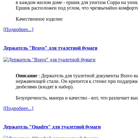
в каждом жилом доме - ершик для унитаза Coppa на уник
Ершик расположен под углом, что чрезвычайно комфорт
Качественное изделие
[Подробнее...]
Держатель "Bravo" для туалетной бумаги
Описание
: Держатель для туалетной документы Bravo в
нержавеющей стали. Он крепится к стенке при поддержке
дюбелями (входят в набор).
Безупречность, манера и качество - вот, что различает в
[Подробнее...]
Держатель "Quadro" для туалетной бумаги