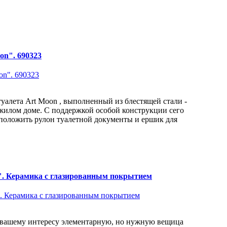
on". 690323
туалета Art Moon , выполненный из блестящей стали -
жилом доме. С поддержкой особой конструкции сего
положить рулон туалетной документы и ершик для
". Керамика с глазированным покрытием
 вашему интересу элементарную, но нужную вещица