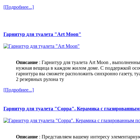
[Подробнее...]
Гарнитур для туалета "Art Moon"
Описание
: Гарнитур для туалета Art Moon , выполненны
нужная вещица в каждом жилом доме. С поддержкой осо
гарнитура вы сможете расположить синхронно газету, ту
2 резервных рулона ту
[Подробнее...]
Гарнитур для туалета "Cорра". Керамика с глазированны
Описание
: Представляем вашему интересу элементарн