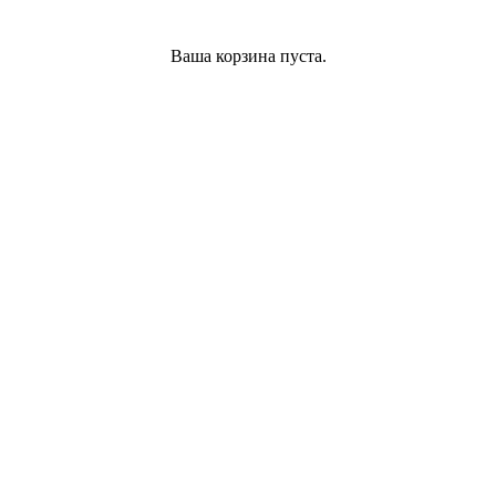
Ваша корзина пуста.