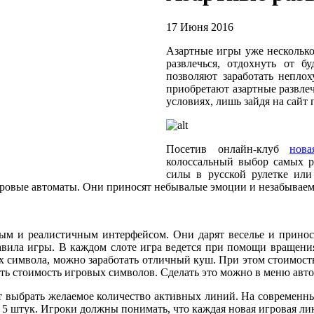
17 Июня 2016
Азартные игры уже несколько
развлечься, отдохнуть от б
позволяют заработать непло
приобретают азартные развле
условиях, лишь зайдя на сайт 
Посетив онлайн-клуб
нов
колоссальный выбор самых р
силы в русской рулетке ил
гровые автоматы. Они приносят небывалые эмоции и незабывае
ым и реалистичным интерфейсом. Они дарят веселье и прино
равила игры. В каждом слоте игра ведется при помощи вращен
х символа, можно заработать отличный куш. При этом стоимос
ь стоимость игровых символов. Сделать это можно в меню авто
 выбрать желаемое количество активных линий. На современных
 5 штук. Игроки должны понимать, что каждая новая игровая ли