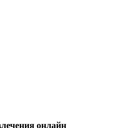
влечения онлайн