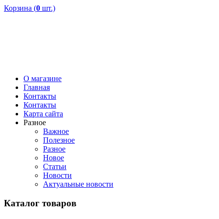
Корзина (
0
шт.)
О магазине
Главная
Контакты
Контакты
Карта сайта
Разное
Важное
Полезное
Разное
Новое
Статьи
Новости
Актуальные новости
Каталог товаров