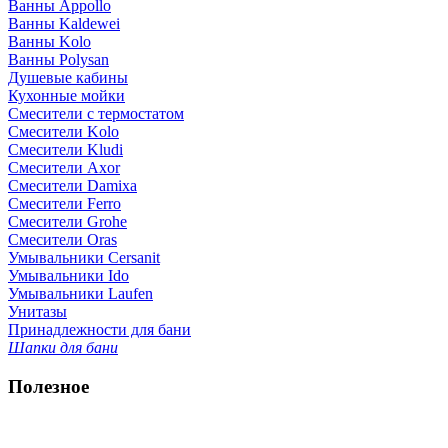
Ванны Appollo
Ванны Kaldewei
Ванны Kolo
Ванны Polysan
Душевые кабины
Кухонные мойки
Смесители с термостатом
Смесители Kolo
Смесители Kludi
Смесители Axor
Смесители Damixa
Смесители Ferro
Смесители Grohe
Смесители Oras
Умывальники Cersanit
Умывальники Ido
Умывальники Laufen
Унитазы
Принадлежности для бани
Шапки для бани
Полезное