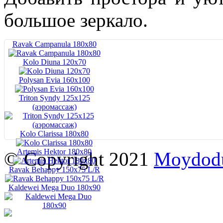
большое зеркало.
Ravak Campanula 180x80
Kolo Diuna 120х70
Polysan Evia 160x100
Triton Syndy 125x125
(аэромассаж)
Kolo Clarissa 180x80
Artemis Hektor 180x80
© Copyright 2021
Moydod
Ravak Behappy 150x75 L/R
Kaldewei Mega Duo 180x90