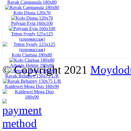
Ravak Campanula 180x80
Kolo Diuna 120х70
Polysan Evia 160x100
Triton Syndy 125x125
(аэромассаж)
Kolo Clarissa 180x80
Artemis Hektor 180x80
© Copyright 2021
Moydod
Ravak Behappy 150x75 L/R
Kaldewei Mega Duo 180x90