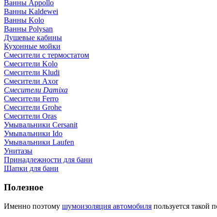
Ванны Appollo
Ванны Kaldewei
Ванны Kolo
Ванны Polysan
Душевые кабины
Кухонные мойки
Смесители с термостатом
Смесители Kolo
Смесители Kludi
Смесители Axor
Смесители Damixa
Смесители Ferro
Смесители Grohe
Смесители Oras
Умывальники Cersanit
Умывальники Ido
Умывальники Laufen
Унитазы
Принадлежности для бани
Шапки для бани
Полезное
Именно поэтому
шумоизоляция автомобиля
пользуется такой 