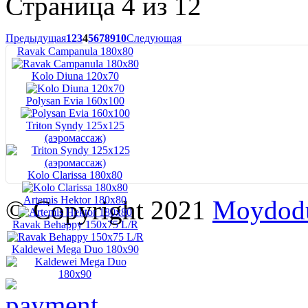
Страница 4 из 12
Предыдущая
1
2
3
4
5
6
7
8
9
10
Следующая
Ravak Campanula 180x80
Kolo Diuna 120х70
Polysan Evia 160x100
Triton Syndy 125x125
(аэромассаж)
Kolo Clarissa 180x80
Artemis Hektor 180x80
© Copyright 2021
Moydod
Ravak Behappy 150x75 L/R
Kaldewei Mega Duo 180x90