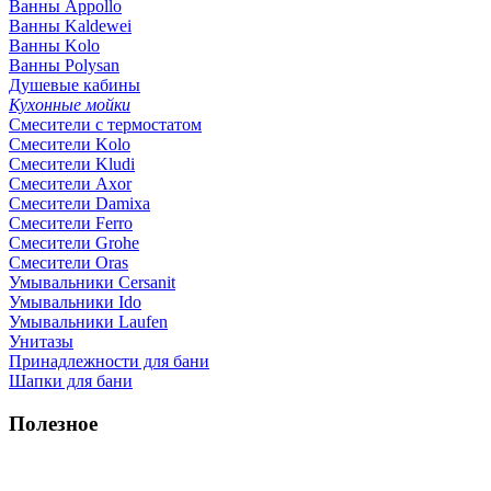
Ванны Appollo
Ванны Kaldewei
Ванны Kolo
Ванны Polysan
Душевые кабины
Кухонные мойки
Смесители с термостатом
Смесители Kolo
Смесители Kludi
Смесители Axor
Смесители Damixa
Смесители Ferro
Смесители Grohe
Смесители Oras
Умывальники Cersanit
Умывальники Ido
Умывальники Laufen
Унитазы
Принадлежности для бани
Шапки для бани
Полезное