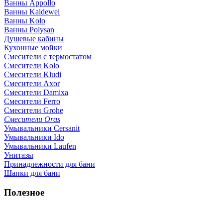
Ванны Appollo
Ванны Kaldewei
Ванны Kolo
Ванны Polysan
Душевые кабины
Кухонные мойки
Смесители с термостатом
Смесители Kolo
Смесители Kludi
Смесители Axor
Смесители Damixa
Смесители Ferro
Смесители Grohe
Смесители Oras
Умывальники Cersanit
Умывальники Ido
Умывальники Laufen
Унитазы
Принадлежности для бани
Шапки для бани
Полезное