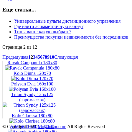
Еще статьи...
Универсальные пульты дистанционного управления
Где найти асимметричную ванну?
Типы ванн: какую выбрать?
Преимущества покупки недвижимости без посредников
Страница 2 из 12
Предыдущая
1
2
3
4
5
6
7
8
9
10
Следующая
Ravak Campanula 180x80
Kolo Diuna 120х70
Polysan Evia 160x100
Triton Syndy 125x125
(аэромассаж)
Kolo Clarissa 180x80
Artemis Hektor 180x80
© Copyright 2021
Moydodur.com
All Rights Reserved