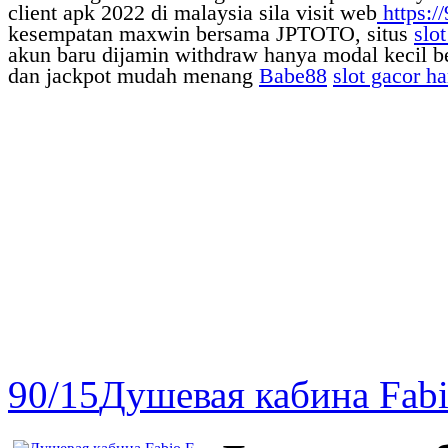
client apk 2022 di malaysia sila visit web
https:/
kesempatan maxwin bersama JPTOTO, situs
slo
akun baru dijamin withdraw hanya modal kecil b
dan jackpot mudah menang
Babe88
slot gacor har
90/15
Душевая кабина Fabi