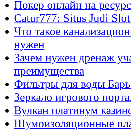
Покер онлайн на ресур
Catur777: Situs Judi Slo
Что такое канализацион
нужен
Зачем нужен дренаж уча
преимущества
Фильтры для воды Барь
Зеркало игрового порт
Вулкан платинум кази
Шумоизоляционные плас