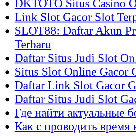
DKTOTO Situs Casino O
Link Slot Gacor Slot Ter
SLOT88: Daftar Akun Pro
Terbaru
Daftar Situs Judi Slot On
Situs Slot Online Gaco
Daftar Link Slot Gacor
Daftar Situs Judi Slot G
Где найти актуальные 
Как с проводить время в