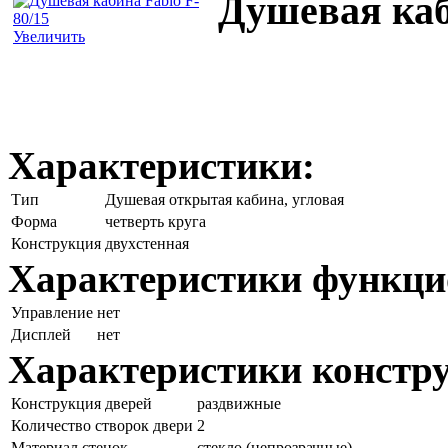
Душевая каб
Увеличить
Характеристики:
Тип
Душевая открытая кабина, угловая
Форма
четверть круга
Конструкция
двухстенная
Характеристики функци
Управление
нет
Дисплей
нет
Характеристики констр
Конструкция дверей
раздвижные
Количество створок двери
2
Материал стенок
стекло (непрозрачные)