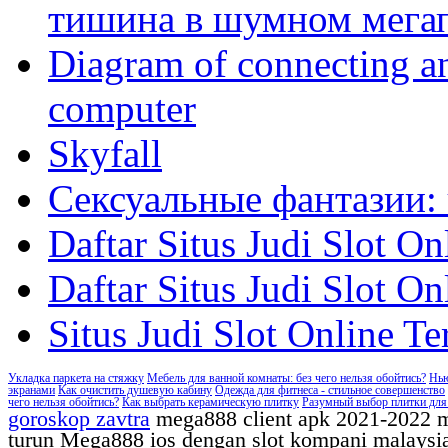
тишина в шумном мега
Diagram of connecting an
computer
Skyfall
Сексуальные фантазии: 
Daftar Situs Judi Slot On
Daftar Situs Judi Slot On
Situs Judi Slot Online Te
Укладка паркета на стяжку
Мебель для ванной комнаты: без чего нельзя обойтись?
Нь
экранами
Как очистить душевую кабину
Одежда для фитнеса - стильное совершенство
чего нельзя обойтись?
Как выбрать керамическую плитку
Разумный выбор плитки для
goroskop zavtra
mega888 client apk 2021-2022 m
turun Mega888 ios dengan slot kompani malays