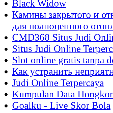
Black Widow
Камины закрытого и от
для полноценного отоп
CMD368 Situs Judi Onlin
Situs Judi Online Terper
Slot online gratis tanpa d
Как устранить неприятн
Judi Online Terpercaya
Kumpulan Data Hongkon
Goalku - Live Skor Bola