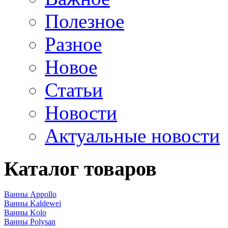
Полезное
Разное
Новое
Статьи
Новости
Актуальные новости
Каталог товаров
Ванны Appollo
Ванны Kaldewei
Ванны Kolo
Ванны Polysan