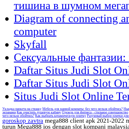
тишина в шумном мега
Diagram of connecting an
computer
Skyfall
Сексуальные фантазии: 
Daftar Situs Judi Slot On
Daftar Situs Judi Slot On
Situs Judi Slot Online Te
Укладка паркета на стяжку
Мебель для ванной комнаты: без чего нельзя обойтись?
Нь
экранами
Как очистить душевую кабину
Одежда для фитнеса - стильное совершенство
чего нельзя обойтись?
Как выбрать керамическую плитку
Разумный выбор плитки для
goroskop zavtra
mega888 client apk 2021-2022 m
turun Mega888 ios dengan slot kompani malays