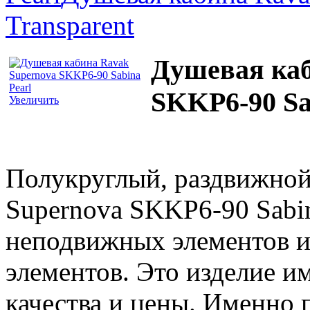
Transparent
Душевая каб
SKKP6-90 Sa
Увеличить
Полукруглый, раздвижной
Supernova SKKP6-90 Sabin
неподвижных элементов 
элементов. Это изделие 
качества и цены. Именно 