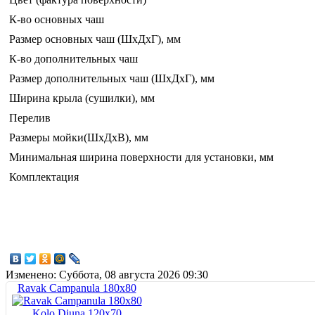
К-во основных чаш
Размер основных чаш (ШхДхГ), мм
К-во дополнительных чаш
Размер дополнительных чаш (ШхДхГ), мм
Ширина крыла (сушилки), мм
Перелив
Размеры мойки(ШхДхВ), мм
Минимальная ширина поверхности для установки, мм
Комплектация
Изменено: Суббота, 08 августа 2026 09:30
Ravak Campanula 180x80
Kolo Diuna 120х70