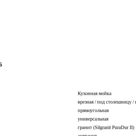
6
Кухонная мойка
врезная / под столешницу /
прямоугольная
универсальная
гранит (Silgranit PuraDur II)
антрацит