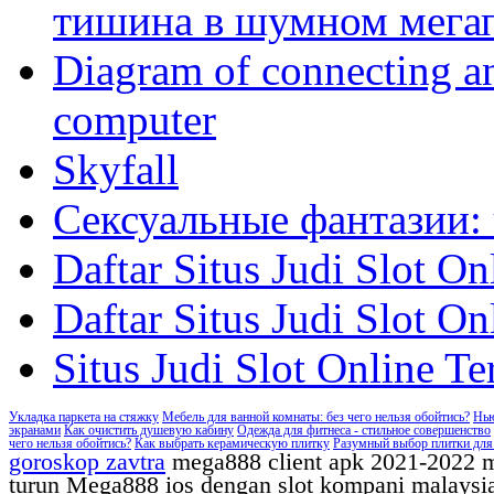
тишина в шумном мега
Diagram of connecting an
computer
Skyfall
Сексуальные фантазии: 
Daftar Situs Judi Slot On
Daftar Situs Judi Slot On
Situs Judi Slot Online Te
Укладка паркета на стяжку
Мебель для ванной комнаты: без чего нельзя обойтись?
Нь
экранами
Как очистить душевую кабину
Одежда для фитнеса - стильное совершенство
чего нельзя обойтись?
Как выбрать керамическую плитку
Разумный выбор плитки для
goroskop zavtra
mega888 client apk 2021-2022 m
turun Mega888 ios dengan slot kompani malays