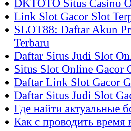
DKTOTO Situs Casino O
Link Slot Gacor Slot Ter
SLOT88: Daftar Akun Pro
Terbaru
Daftar Situs Judi Slot On
Situs Slot Online Gaco
Daftar Link Slot Gacor
Daftar Situs Judi Slot G
Где найти актуальные 
Как с проводить время в