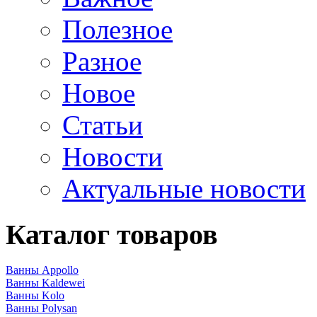
Полезное
Разное
Новое
Статьи
Новости
Актуальные новости
Каталог товаров
Ванны Appollo
Ванны Kaldewei
Ванны Kolo
Ванны Polysan