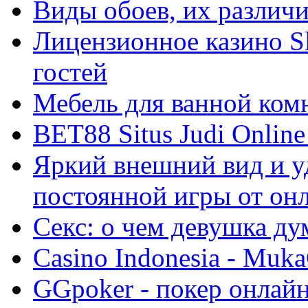
Виды обоев, их различ
Лицензионное казино Sl
гостей
Мебель для ванной ком
BET88 Situs Judi Online
Яркий внешний вид и у
постоянной игры от он
Секс: о чем девушка ду
Casino Indonesia - Muk
GGpoker - покер онлай