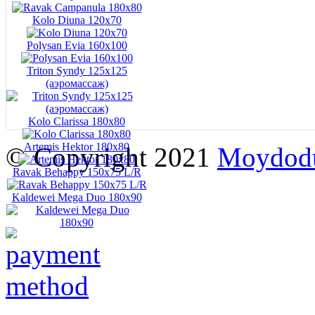
Kolo Diuna 120х70
Polysan Evia 160x100
Triton Syndy 125x125
(аэромассаж)
Kolo Clarissa 180x80
Artemis Hektor 180x80
© Copyright 2021
Moydod
Ravak Behappy 150x75 L/R
Kaldewei Mega Duo 180x90