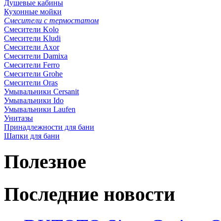
Душевые кабины
Кухонные мойки
Смесители с термостатом
Смесители Kolo
Смесители Kludi
Смесители Axor
Смесители Damixa
Смесители Ferro
Смесители Grohe
Смесители Oras
Умывальники Cersanit
Умывальники Ido
Умывальники Laufen
Унитазы
Принадлежности для бани
Шапки для бани
Полезное
Последние новости