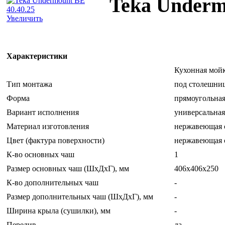
Teka Underm
Увеличить
Характеристики
Кухонная мой
Тип монтажа
под столешни
Форма
прямоугольна
Вариант исполнения
универсальная
Материал изготовления
нержавеющая 
Цвет (фактура поверхности)
нержавеющая с
К-во основных чаш
1
Размер основных чаш (ШхДхГ), мм
406x406x250
К-во дополнительных чаш
-
Размер дополнительных чаш (ШхДхГ), мм
-
Ширина крыла (сушилки), мм
-
Перелив
да