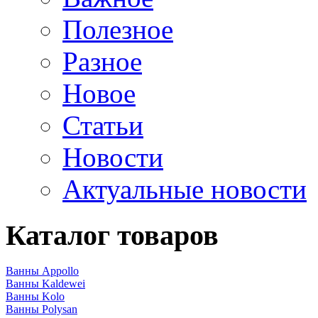
Полезное
Разное
Новое
Статьи
Новости
Актуальные новости
Каталог товаров
Ванны Appollo
Ванны Kaldewei
Ванны Kolo
Ванны Polysan