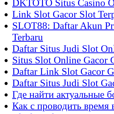
DKTOTO Situs Casino O
Link Slot Gacor Slot Ter
SLOT88: Daftar Akun Pro
Terbaru
Daftar Situs Judi Slot On
Situs Slot Online Gaco
Daftar Link Slot Gacor
Daftar Situs Judi Slot G
Где найти актуальные 
Как с проводить время в