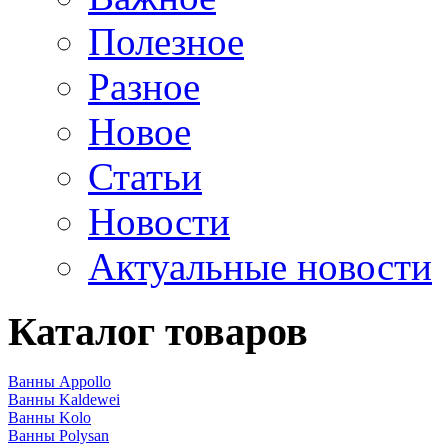
Полезное
Разное
Новое
Статьи
Новости
Актуальные новости
Каталог товаров
Ванны Appollo
Ванны Kaldewei
Ванны Kolo
Ванны Polysan