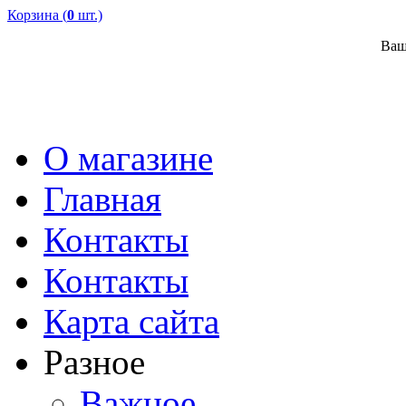
Корзина (
0
шт.)
Ваш
О магазине
Главная
Контакты
Контакты
Карта сайта
Разное
Важное