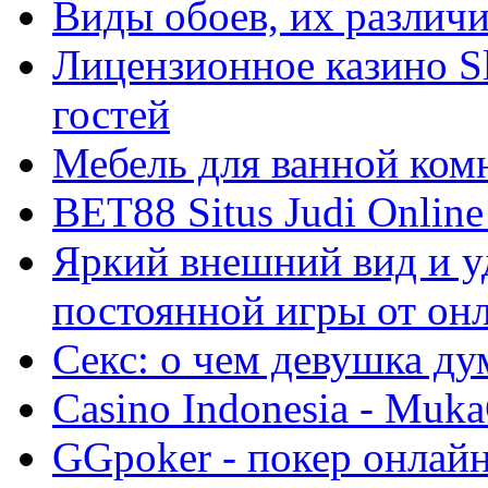
Виды обоев, их различ
Лицензионное казино Sl
гостей
Мебель для ванной ком
BET88 Situs Judi Online
Яркий внешний вид и у
постоянной игры от он
Секс: о чем девушка ду
Casino Indonesia - Muk
GGpoker - покер онлай