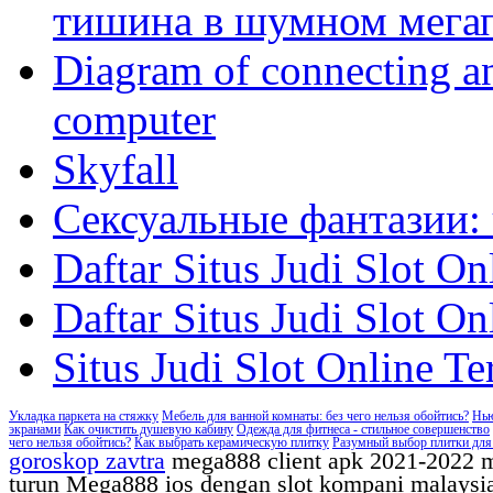
тишина в шумном мега
Diagram of connecting an
computer
Skyfall
Сексуальные фантазии: 
Daftar Situs Judi Slot On
Daftar Situs Judi Slot On
Situs Judi Slot Online Te
Укладка паркета на стяжку
Мебель для ванной комнаты: без чего нельзя обойтись?
Нь
экранами
Как очистить душевую кабину
Одежда для фитнеса - стильное совершенство
чего нельзя обойтись?
Как выбрать керамическую плитку
Разумный выбор плитки для
goroskop zavtra
mega888 client apk 2021-2022 m
turun Mega888 ios dengan slot kompani malays