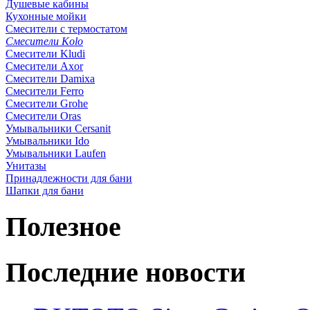
Душевые кабины
Кухонные мойки
Смесители с термостатом
Смесители Kolo
Смесители Kludi
Смесители Axor
Смесители Damixa
Смесители Ferro
Смесители Grohe
Смесители Oras
Умывальники Cersanit
Умывальники Ido
Умывальники Laufen
Унитазы
Принадлежности для бани
Шапки для бани
Полезное
Последние новости