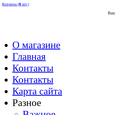
Корзина (
0
шт.)
Ваш
О магазине
Главная
Контакты
Контакты
Карта сайта
Разное
Важное