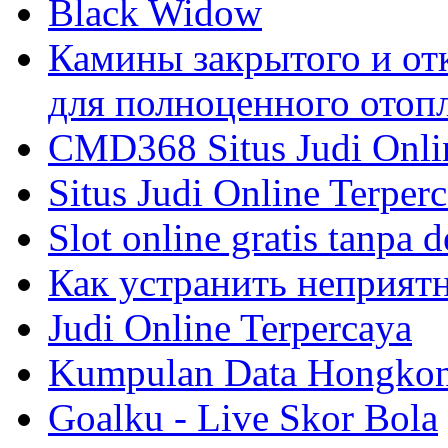
Black Widow
Камины закрытого и от
для полноценного отоп
CMD368 Situs Judi Onlin
Situs Judi Online Terper
Slot online gratis tanpa d
Как устранить неприятн
Judi Online Terpercaya
Kumpulan Data Hongkon
Goalku - Live Skor Bola