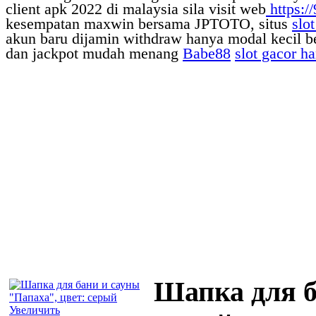
client apk 2022 di malaysia sila visit web
https:/
kesempatan maxwin bersama JPTOTO, situs
slo
akun baru dijamin withdraw hanya modal kecil b
dan jackpot mudah menang
Babe88
slot gacor har
Шапка для б
Увеличить