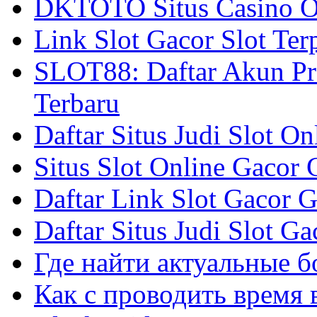
DKTOTO Situs Casino O
Link Slot Gacor Slot Ter
SLOT88: Daftar Akun Pro
Terbaru
Daftar Situs Judi Slot On
Situs Slot Online Gaco
Daftar Link Slot Gacor
Daftar Situs Judi Slot G
Где найти актуальные 
Как с проводить время в