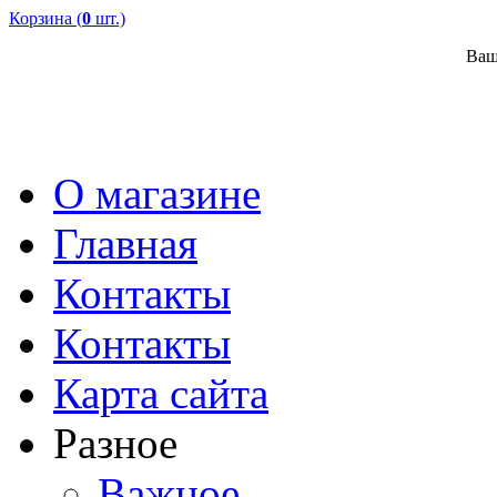
Корзина (
0
шт.)
Ваш
О магазине
Главная
Контакты
Контакты
Карта сайта
Разное
Важное