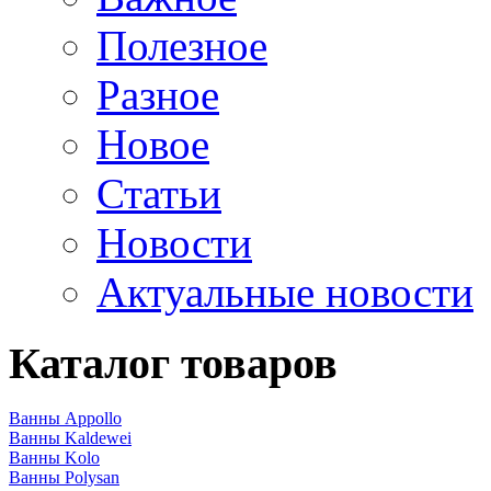
Полезное
Разное
Новое
Статьи
Новости
Актуальные новости
Каталог товаров
Ванны Appollo
Ванны Kaldewei
Ванны Kolo
Ванны Polysan