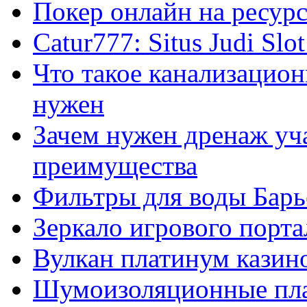
Покер онлайн на ресур
Catur777: Situs Judi Slo
Что такое канализацион
нужен
Зачем нужен дренаж уча
преимущества
Фильтры для воды Барь
Зеркало игрового порт
Вулкан платинум кази
Шумоизоляционные плас