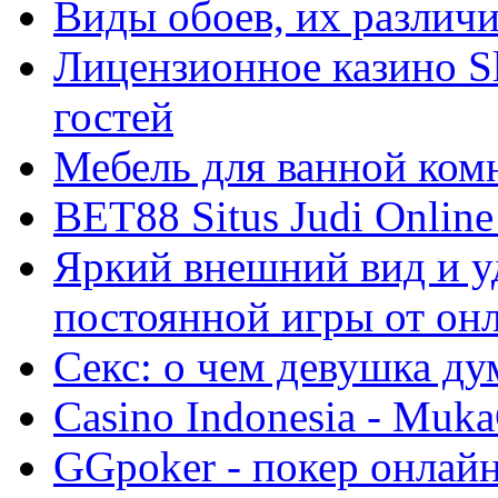
Виды обоев, их различ
Лицензионное казино Sl
гостей
Мебель для ванной ком
BET88 Situs Judi Online
Яркий внешний вид и у
постоянной игры от он
Секс: о чем девушка ду
Casino Indonesia - Muk
GGpoker - покер онлай