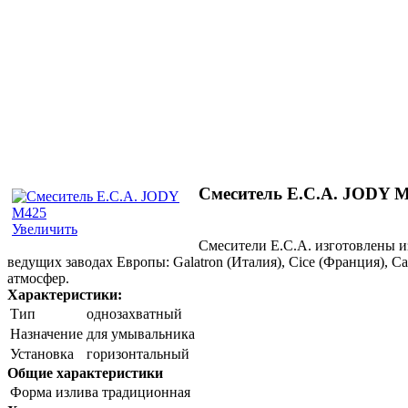
Смеситель E.C.A. JODY 
Увеличить
Смесители Е.С.А. изготовлены и
ведущих заводах Европы: Galatron (Италия), Cice (Франция), С
атмосфер.
Характеристики:
Тип
однозахватный
Назначение
для умывальника
Установка
горизонтальный
Общие характеристики
Форма излива
традиционная