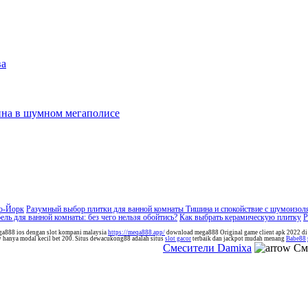
ва
ина в шумном мегаполисе
ю-Йорк
Разумный выбор плитки для ванной комнаты
Тишина и спокойствие с шумоизо
ель для ванной комнаты: без чего нельзя обойтись?
Как выбрать керамическую плитку
Р
ga888 ios dengan slot kompani malaysia
https://meqa888.app/
download mega888 Original game client apk 2022 di m
aw hanya modal kecil bet 200. Situs dewacukong88 adalah situs
slot gacor
terbaik dan jackpot mudah menang
Babe88
Смесители Damixa
Сме