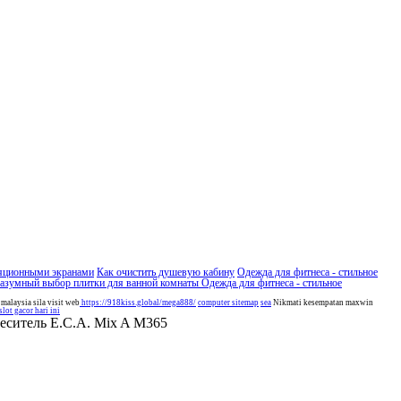
ляционными экранами
Как очистить душевую кабину
Одежда для фитнеса - стильное
азумный выбор плитки для ванной комнаты
Одежда для фитнеса - стильное
alaysia sila visit web
https://918kiss.global/mega888/
computer sitemap
sea
Nikmati kesempatan maxwin
slot gacor hari ini
ситель E.C.A. Mix A M365