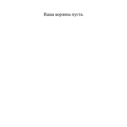
Ваша корзина пуста.