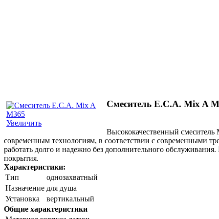
Смеситель E.C.A. Mix A 
Увеличить
Высококачественный смеситель 
современным технологиям, в соответствии с современными тре
работать долго и надежно без дополнительного обслуживания
покрытия.
Характеристики:
Тип
однозахватный
Назначение
для душа
Установка
вертикальный
Общие характеристики