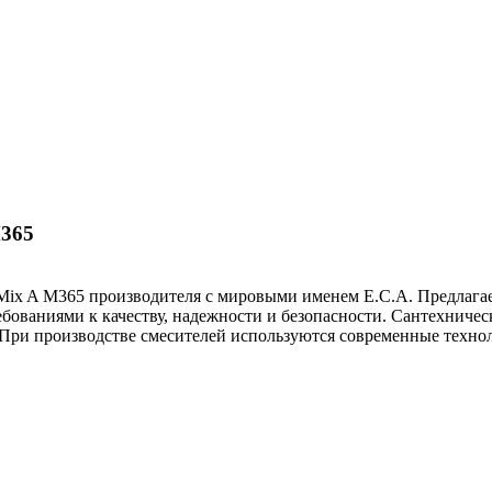
M365
Mix A M365 производителя с мировыми именем E.C.A. Предлагае
бованиями к качеству, надежности и безопасности. Сантехничес
. При производстве смесителей используются современные техн