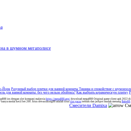
ва
ина в шумном мегаполисе
ю-Йорк
Разумный выбор плитки для ванной комнаты
Тишина и спокойствие с шумоизо
ель для ванной комнаты: без чего нельзя обойтись?
Как выбрать керамическую плитку
Р
ga888 ios dengan slot kompani malaysia
https://meqa888.app/
download mega888 Original game client apk 2022 di m
aw hanya modal kecil bet 200. Situs dewacukong88 adalah situs
slot gacor
terbaik dan jackpot mudah menang
Babe88
Смесители Damixa
Сме