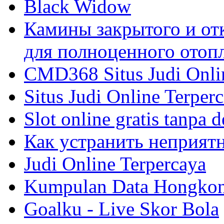
Black Widow
Камины закрытого и от
для полноценного отоп
CMD368 Situs Judi Onlin
Situs Judi Online Terper
Slot online gratis tanpa d
Как устранить неприятн
Judi Online Terpercaya
Kumpulan Data Hongkon
Goalku - Live Skor Bola