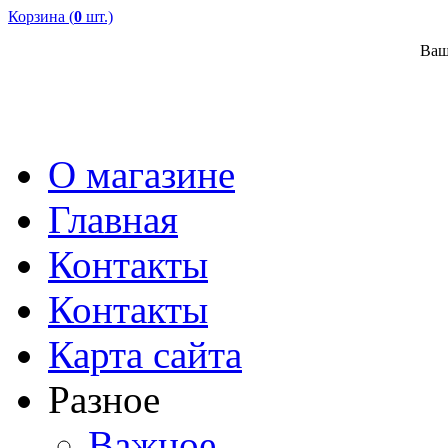
Корзина (
0
шт.)
Ваш
О магазине
Главная
Контакты
Контакты
Карта сайта
Разное
Важное