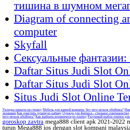
тишина в шумном мега
Diagram of connecting an
computer
Skyfall
Сексуальные фантазии: 
Daftar Situs Judi Slot On
Daftar Situs Judi Slot On
Situs Judi Slot Online Te
Укладка паркета на стяжку
Мебель для ванной комнаты: без чего нельзя обойтись?
Нь
экранами
Как очистить душевую кабину
Одежда для фитнеса - стильное совершенство
чего нельзя обойтись?
Как выбрать керамическую плитку
Разумный выбор плитки для
goroskop zavtra
mega888 client apk 2021-2022 m
turun Mega888 ios dengan slot kompani malays