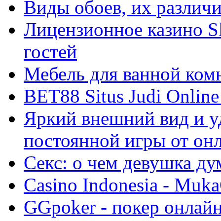
Виды обоев, их различ
Лицензионное казино Sl
гостей
Мебель для ванной ком
BET88 Situs Judi Online
Яркий внешний вид и у
постоянной игры от он
Секс: о чем девушка ду
Casino Indonesia - Muk
GGpoker - покер онлай