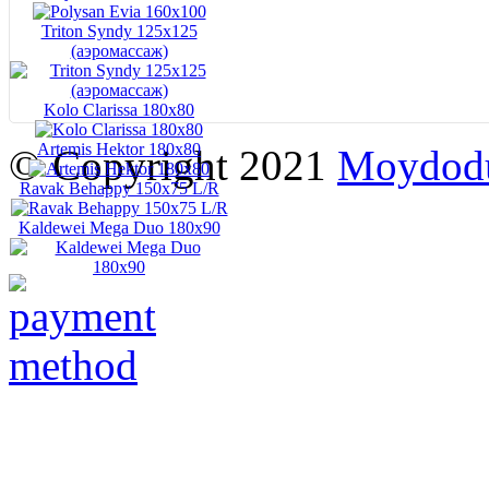
Triton Syndy 125x125
(аэромассаж)
Kolo Clarissa 180x80
Artemis Hektor 180x80
© Copyright 2021
Moydod
Ravak Behappy 150x75 L/R
Kaldewei Mega Duo 180x90