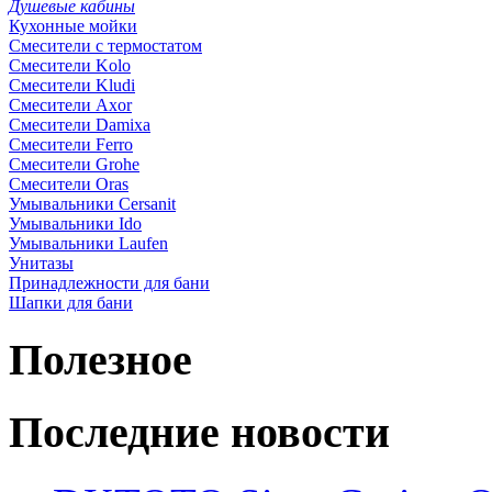
Душевые кабины
Кухонные мойки
Смесители с термостатом
Смесители Kolo
Смесители Kludi
Смесители Axor
Смесители Damixa
Смесители Ferro
Смесители Grohe
Смесители Oras
Умывальники Cersanit
Умывальники Ido
Умывальники Laufen
Унитазы
Принадлежности для бани
Шапки для бани
Полезное
Последние новости