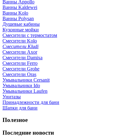
Ванны Appollo
Ванны Kaldewei
Ванны Kolo
Ванны Polysan
Душевые кабины
Кухонные мойки
Смесители с термостатом
Смесители Kolo
Смесители Kludi
Смесители Axor
Смесители Damixa
Смесители Ferro
Смесители Grohe
Смесители Oras
Умывальники Cersanit
Умывальники Ido
Умывальники Laufen
Унитазы
Принадлежности для бани
Шапки для бани
Полезное
Последние новости