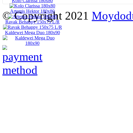
Kolo Clarissa 180x80
Artemis Hektor 180x80
© Copyright 2021
Moydod
Ravak Behappy 150x75 L/R
Kaldewei Mega Duo 180x90