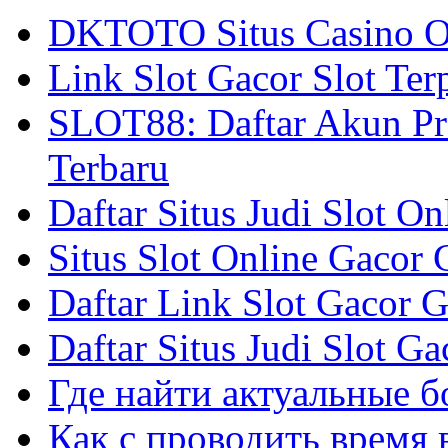
DKTOTO Situs Casino O
Link Slot Gacor Slot Ter
SLOT88: Daftar Akun Pro
Terbaru
Daftar Situs Judi Slot On
Situs Slot Online Gaco
Daftar Link Slot Gacor
Daftar Situs Judi Slot G
Где найти актуальные 
Как с проводить время в