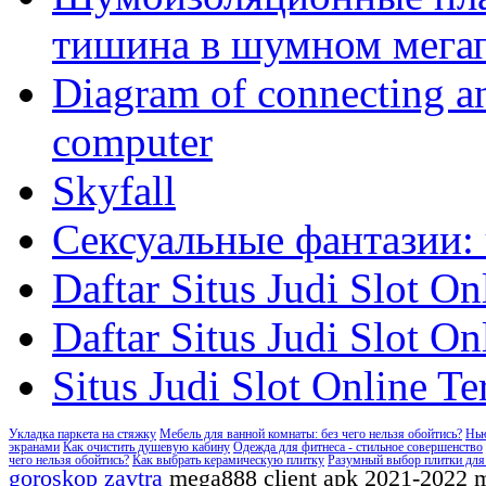
тишина в шумном мега
Diagram of connecting an
computer
Skyfall
Сексуальные фантазии: 
Daftar Situs Judi Slot On
Daftar Situs Judi Slot On
Situs Judi Slot Online Te
Укладка паркета на стяжку
Мебель для ванной комнаты: без чего нельзя обойтись?
Нь
экранами
Как очистить душевую кабину
Одежда для фитнеса - стильное совершенство
чего нельзя обойтись?
Как выбрать керамическую плитку
Разумный выбор плитки для
goroskop zavtra
mega888 client apk 2021-2022 m