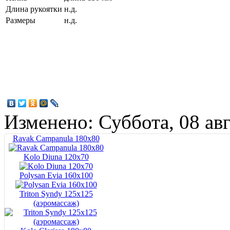
Длина рукоятки
н.д.
Размеры
н.д.
Изменено: Суббота, 08 авг
Ravak Campanula 180x80
Kolo Diuna 120х70
Polysan Evia 160x100
Triton Syndy 125x125
(аэромассаж)