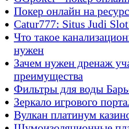
Покер онлайн на ресур
Catur777: Situs Judi Slo
Что такое канализацион
нужен
Зачем нужен дренаж уча
преимущества
Фильтры для воды Барь
Зеркало игрового порт
Вулкан платинум кази
Шумоизоляционные плас