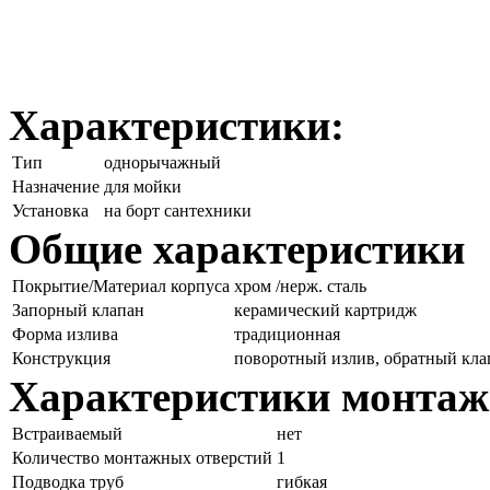
Характеристики:
Тип
однорычажный
Назначение
для мойки
Установка
на борт сантехники
Общие характеристики
Покрытие/Материал корпуса
хром /нерж. сталь
Запорный клапан
керамический картридж
Форма излива
традиционная
Конструкция
поворотный излив, обратный кла
Характеристики монтаж
Встраиваемый
нет
Количество монтажных отверстий
1
Подводка труб
гибкая