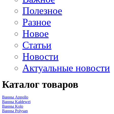
Полезное
Разное
Новое
Статьи
Новости
Актуальные новости
Каталог товаров
Ванны Appollo
Ванны Kaldewei
Ванны Kolo
Ванны Polysan