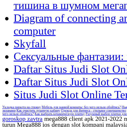
тишина в шумном мега
Diagram of connecting an
computer
Skyfall
Сексуальные фантазии: 
Daftar Situs Judi Slot On
Daftar Situs Judi Slot On
Situs Judi Slot Online Te
Укладка паркета на стяжку
Мебель для ванной комнаты: без чего нельзя обойтись?
Нь
экранами
Как очистить душевую кабину
Одежда для фитнеса - стильное совершенство
чего нельзя обойтись?
Как выбрать керамическую плитку
Разумный выбор плитки для
goroskop zavtra
mega888 client apk 2021-2022 m
turun Mega888 ios dengan slot kompani malays