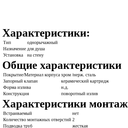
Характеристики:
Тип
однорычажный
Назначение
для душа
Установка
на стену
Общие характеристики
Покрытие/Материал корпуса
хром /нерж. сталь
Запорный клапан
керамический картридж
Форма излива
н.д.
Конструкция
поворотный излив
Характеристики монтаж
Встраиваемый
нет
Количество монтажных отверстий
2
Подводка труб
жесткая