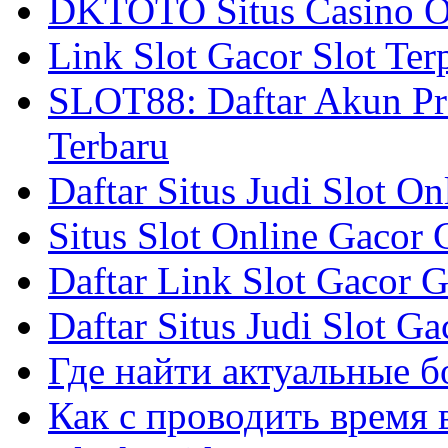
DKTOTO Situs Casino O
Link Slot Gacor Slot Ter
SLOT88: Daftar Akun Pro
Terbaru
Daftar Situs Judi Slot On
Situs Slot Online Gaco
Daftar Link Slot Gacor
Daftar Situs Judi Slot G
Где найти актуальные 
Как с проводить время в