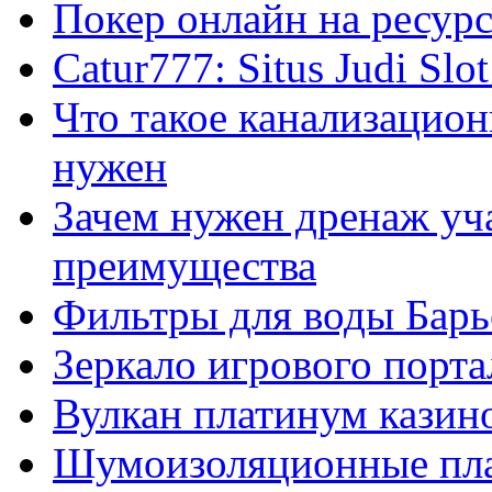
Покер онлайн на ресур
Catur777: Situs Judi Slo
Что такое канализацион
нужен
Зачем нужен дренаж уча
преимущества
Фильтры для воды Барь
Зеркало игрового порт
Вулкан платинум кази
Шумоизоляционные плас