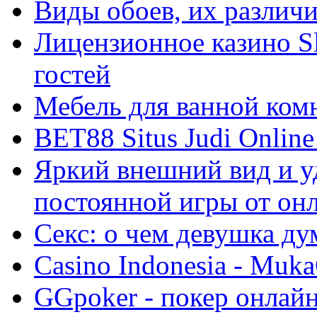
Виды обоев, их различ
Лицензионное казино Sl
гостей
Мебель для ванной ком
BET88 Situs Judi Online
Яркий внешний вид и у
постоянной игры от он
Секс: о чем девушка ду
Casino Indonesia - Muk
GGpoker - покер онлай