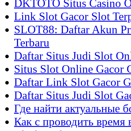
DKTOTO Situs Casino O
Link Slot Gacor Slot Ter
SLOT88: Daftar Akun Pro
Terbaru
Daftar Situs Judi Slot On
Situs Slot Online Gaco
Daftar Link Slot Gacor
Daftar Situs Judi Slot G
Где найти актуальные 
Как с проводить время в