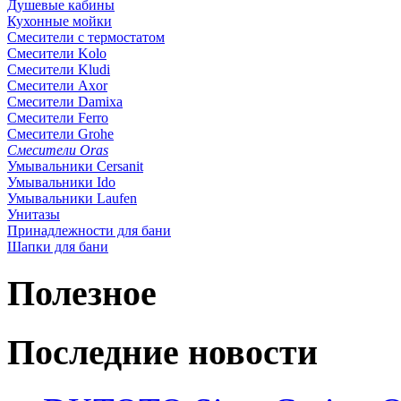
Душевые кабины
Кухонные мойки
Смесители с термостатом
Смесители Kolo
Смесители Kludi
Смесители Axor
Смесители Damixa
Смесители Ferro
Смесители Grohe
Смесители Oras
Умывальники Cersanit
Умывальники Ido
Умывальники Laufen
Унитазы
Принадлежности для бани
Шапки для бани
Полезное
Последние новости