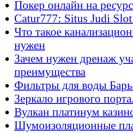
Покер онлайн на ресур
Catur777: Situs Judi Slo
Что такое канализацион
нужен
Зачем нужен дренаж уча
преимущества
Фильтры для воды Барь
Зеркало игрового порт
Вулкан платинум кази
Шумоизоляционные плас