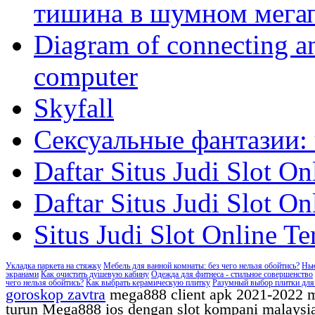
тишина в шумном мега
Diagram of connecting an
computer
Skyfall
Сексуальные фантазии: 
Daftar Situs Judi Slot On
Daftar Situs Judi Slot On
Situs Judi Slot Online Te
Укладка паркета на стяжку
Мебель для ванной комнаты: без чего нельзя обойтись?
Нь
экранами
Как очистить душевую кабину
Одежда для фитнеса - стильное совершенство
чего нельзя обойтись?
Как выбрать керамическую плитку
Разумный выбор плитки для
goroskop zavtra
mega888 client apk 2021-2022 m
turun Mega888 ios dengan slot kompani malays