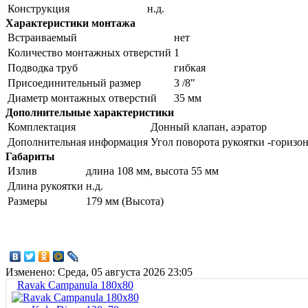
Конструкция
н.д.
Характеристики монтажа
Встраиваемый
нет
Количество монтажных отверстий
1
Подводка труб
гибкая
Присоединительный размер
3 /8"
Диаметр монтажных отверстий
35 мм
Дополнительные характеристики
Комплектация
Донный клапан, аэратор
Дополнительная информация
Угол поворота рукоятки -горизо
Габариты
Излив
длина 108 мм, высота 55 мм
Длина рукоятки
н.д.
Размеры
179 мм (Высота)
Изменено: Среда, 05 августа 2026 23:05
Ravak Campanula 180x80