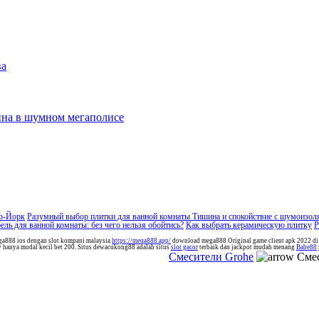
ва
ина в шумном мегаполисе
ю-Йорк
Разумный выбор плитки для ванной комнаты
Тишина и спокойствие с шумоизо
ель для ванной комнаты: без чего нельзя обойтись?
Как выбрать керамическую плитку
Р
ga888 ios dengan slot kompani malaysia
https://meqa888.app/
download mega888 Original game client apk 2022 di m
aw hanya modal kecil bet 200. Situs dewacukong88 adalah situs
slot gacor
terbaik dan jackpot mudah menang
Babe88
Смесители Grohe
Смес