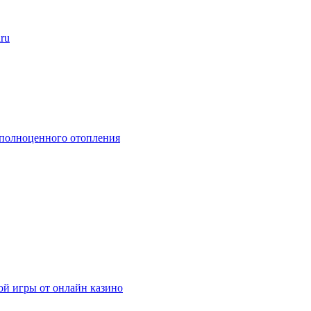
aru
 полноценного отопления
ой игры от онлайн казино