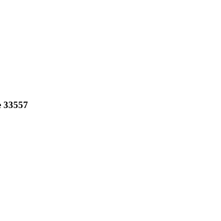
e 33557