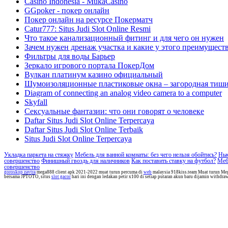
Casino Indonesia - MukaCasino
GGpoker - покер онлайн
Покер онлайн на ресурсе Покерматч
Catur777: Situs Judi Slot Online Resmi
Что такое канализационный фитинг и для чего он нужен
Зачем нужен дренаж участка и какие у этого преимущест
Фильтры для воды Барьер
Зеркало игрового портала ПокерДом
Вулкан платинум казино официальный
Шумоизоляционные пластиковые окна – загородная тиш
Diagram of connecting an analog video camera to a computer
Skyfall
Сексуальные фантазии: что они говорят о человеке
Daftar Situs Judi Slot Online Terpercaya
Daftar Situs Judi Slot Online Terbaik
Situs Judi Slot Online Terpercaya
Укладка паркета на стяжку
Мебель для ванной комнаты: без чего нельзя обойтись?
Нь
совершенство
Финишный гвоздь для наличников
Как поставить ставку на футбол?
Меб
совершенство
goroskop zavtra
mega888 client apk 2021-2022 muat turun percuma di
web
malaysia 918kiss.team Muat turun Me
bersama JPTOTO, situs
slot gacor
hari ini dengan ledakan petir x100 di setiap putaran akun baru dijamin withdr