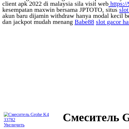
client apk 2022 di malaysia sila visit web
https:/
kesempatan maxwin bersama JPTOTO, situs
slo
akun baru dijamin withdraw hanya modal kecil b
dan jackpot mudah menang
Babe88
slot gacor har
Смеситель G
Увеличить