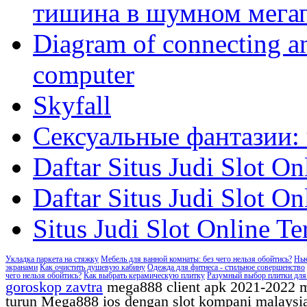
тишина в шумном мега
Diagram of connecting an
computer
Skyfall
Сексуальные фантазии: 
Daftar Situs Judi Slot On
Daftar Situs Judi Slot On
Situs Judi Slot Online Te
Укладка паркета на стяжку
Мебель для ванной комнаты: без чего нельзя обойтись?
Нь
экранами
Как очистить душевую кабину
Одежда для фитнеса - стильное совершенство
чего нельзя обойтись?
Как выбрать керамическую плитку
Разумный выбор плитки для
goroskop zavtra
mega888 client apk 2021-2022 m
turun Mega888 ios dengan slot kompani malays