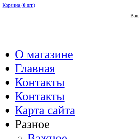
Корзина (
0
шт.)
Ваш
О магазине
Главная
Контакты
Контакты
Карта сайта
Разное
Важное