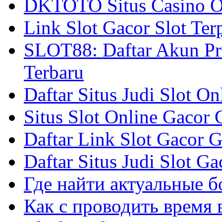
DKTOTO Situs Casino O
Link Slot Gacor Slot Ter
SLOT88: Daftar Akun Pro
Terbaru
Daftar Situs Judi Slot On
Situs Slot Online Gaco
Daftar Link Slot Gacor
Daftar Situs Judi Slot G
Где найти актуальные 
Как с проводить время в