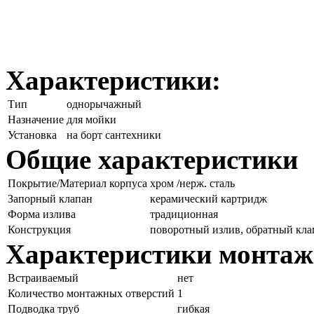
Характеристики:
Тип
однорычажный
Назначение
для мойки
Установка
на борт сантехники
Общие характеристики
Покрытие/Материал корпуса
хром /нерж. сталь
Запорный клапан
керамический картридж
Форма излива
традиционная
Конструкция
поворотный излив, обратный кла
Характеристики монтаж
Встраиваемый
нет
Количество монтажных отверстий
1
Подводка труб
гибкая