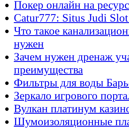
Покер онлайн на ресур
Catur777: Situs Judi Slo
Что такое канализацион
нужен
Зачем нужен дренаж уча
преимущества
Фильтры для воды Барь
Зеркало игрового порт
Вулкан платинум кази
Шумоизоляционные плас