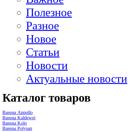
Полезное
Разное
Новое
Статьи
Новости
Актуальные новости
Каталог товаров
Ванны Appollo
Ванны Kaldewei
Ванны Kolo
Ванны Polysan