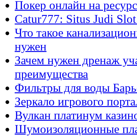
Покер онлайн на ресур
Catur777: Situs Judi Slo
Что такое канализацион
нужен
Зачем нужен дренаж уча
преимущества
Фильтры для воды Барь
Зеркало игрового порт
Вулкан платинум кази
Шумоизоляционные плас