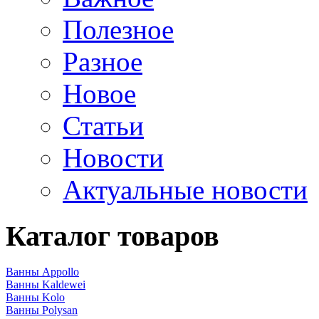
Полезное
Разное
Новое
Статьи
Новости
Актуальные новости
Каталог товаров
Ванны Appollo
Ванны Kaldewei
Ванны Kolo
Ванны Polysan