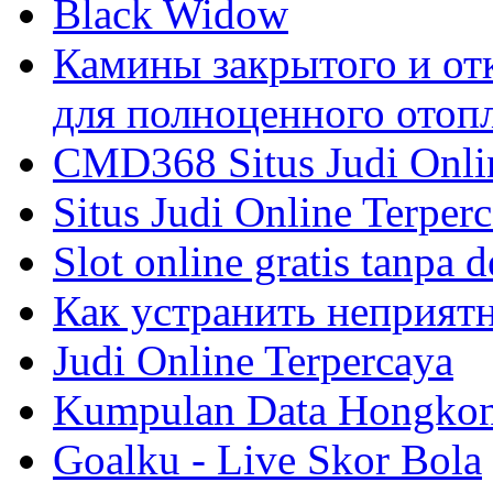
Black Widow
Камины закрытого и от
для полноценного отоп
CMD368 Situs Judi Onlin
Situs Judi Online Terper
Slot online gratis tanpa d
Как устранить неприятн
Judi Online Terpercaya
Kumpulan Data Hongkon
Goalku - Live Skor Bola