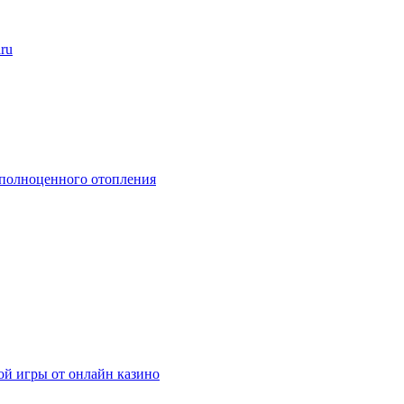
aru
 полноценного отопления
ой игры от онлайн казино