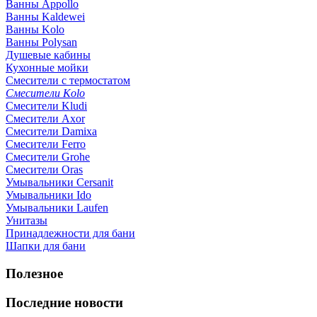
Ванны Appollo
Ванны Kaldewei
Ванны Kolo
Ванны Polysan
Душевые кабины
Кухонные мойки
Смесители с термостатом
Смесители Kolo
Смесители Kludi
Смесители Axor
Смесители Damixa
Смесители Ferro
Смесители Grohe
Смесители Oras
Умывальники Cersanit
Умывальники Ido
Умывальники Laufen
Унитазы
Принадлежности для бани
Шапки для бани
Полезное
Последние новости