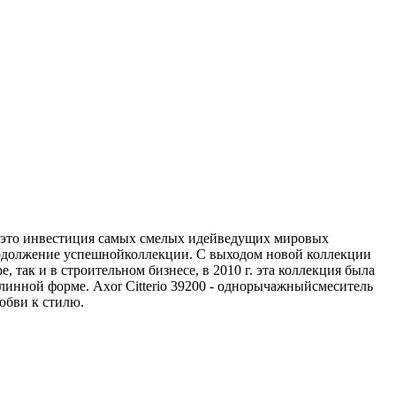
 это инвестиция самых смелых идейведущих мировых
 продолжение успешнойколлекции. С выходом новой коллекции
 так и в строительном бизнесе, в 2010 г. эта коллекция была
линной форме. Axor Citterio 39200 - однорычажныйсмеситель
юбви к стилю.