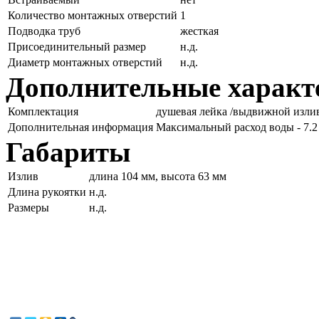
Количество монтажных отверстий
1
Подводка труб
жесткая
Присоединительный размер
н.д.
Диаметр монтажных отверстий
н.д.
Дополнительные характ
Комплектация
душевая лейка /выдвижной излив
Дополнительная информация
Максимальный расход воды - 7.2
Габариты
Излив
длина 104 мм, высота 63 мм
Длина рукоятки
н.д.
Размеры
н.д.