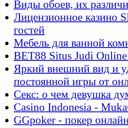
Виды обоев, их различ
Лицензионное казино Sl
гостей
Мебель для ванной ком
BET88 Situs Judi Online
Яркий внешний вид и у
постоянной игры от он
Секс: о чем девушка ду
Casino Indonesia - Muk
GGpoker - покер онлай