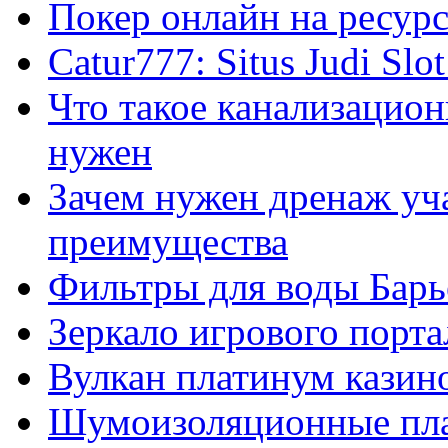
Покер онлайн на ресур
Catur777: Situs Judi Slo
Что такое канализацион
нужен
Зачем нужен дренаж уча
преимущества
Фильтры для воды Барь
Зеркало игрового порт
Вулкан платинум кази
Шумоизоляционные плас