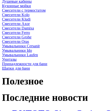
Душевые кабины
Кухонные мойки
Смесители с термостатом
Смесители Kolo
Смесители Kludi
Смесители Axor
Смесители Damixa
Смесители Ferro
Смесители Grohe
Смесители Oras
Умывальники Cersanit
Умывальники Ido
Умывальники Laufen
Унитазы
Принадлежности для бани
Шапки для бани
Полезное
Последние новости