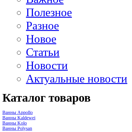
Полезное
Разное
Новое
Статьи
Новости
Актуальные новости
Каталог товаров
Ванны Appollo
Ванны Kaldewei
Ванны Kolo
Ванны Polysan