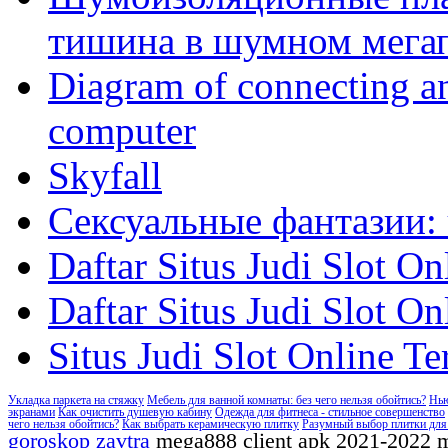
тишина в шумном мега
Diagram of connecting an
computer
Skyfall
Сексуальные фантазии: 
Daftar Situs Judi Slot On
Daftar Situs Judi Slot On
Situs Judi Slot Online Te
Укладка паркета на стяжку
Мебель для ванной комнаты: без чего нельзя обойтись?
Нь
экранами
Как очистить душевую кабину
Одежда для фитнеса - стильное совершенство
чего нельзя обойтись?
Как выбрать керамическую плитку
Разумный выбор плитки для
goroskop zavtra
mega888 client apk 2021-2022 m