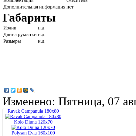
Комплектация
смеситель
Дополнительная информация
нет
Габариты
Излив
н.д.
Длина рукоятки
н.д.
Размеры
н.д.
Изменено: Пятница, 07 ав
Ravak Campanula 180x80
Kolo Diuna 120х70
Polysan Evia 160x100