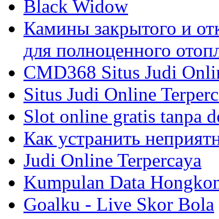
Black Widow
Камины закрытого и от
для полноценного отоп
CMD368 Situs Judi Onlin
Situs Judi Online Terper
Slot online gratis tanpa d
Как устранить неприятн
Judi Online Terpercaya
Kumpulan Data Hongkon
Goalku - Live Skor Bola