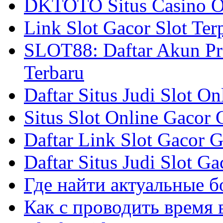
DKTOTO Situs Casino O
Link Slot Gacor Slot Ter
SLOT88: Daftar Akun Pro
Terbaru
Daftar Situs Judi Slot On
Situs Slot Online Gaco
Daftar Link Slot Gacor
Daftar Situs Judi Slot G
Где найти актуальные 
Как с проводить время в