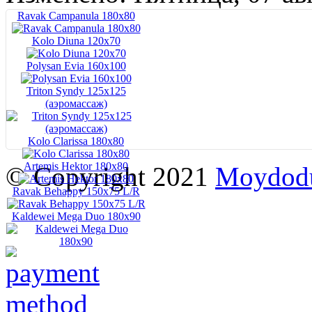
Ravak Campanula 180x80
Kolo Diuna 120х70
Polysan Evia 160x100
Triton Syndy 125x125
(аэромассаж)
Kolo Clarissa 180x80
Artemis Hektor 180x80
© Copyright 2021
Moydod
Ravak Behappy 150x75 L/R
Kaldewei Mega Duo 180x90