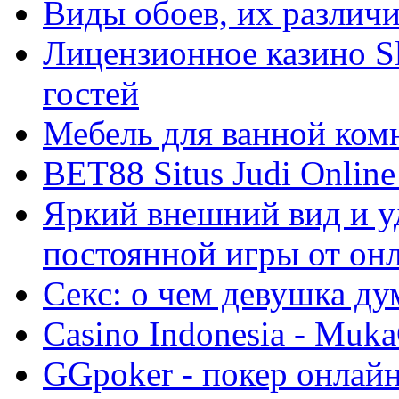
Виды обоев, их различ
Лицензионное казино Sl
гостей
Мебель для ванной ком
BET88 Situs Judi Online
Яркий внешний вид и у
постоянной игры от он
Секс: о чем девушка ду
Casino Indonesia - Muk
GGpoker - покер онлай