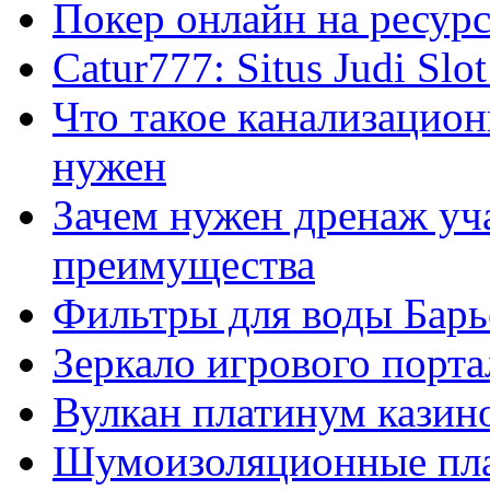
Покер онлайн на ресур
Catur777: Situs Judi Slo
Что такое канализацион
нужен
Зачем нужен дренаж уча
преимущества
Фильтры для воды Барь
Зеркало игрового порт
Вулкан платинум кази
Шумоизоляционные плас