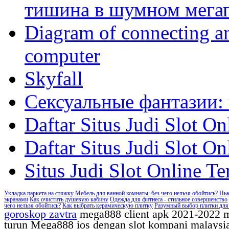
тишина в шумном мега
Diagram of connecting an
computer
Skyfall
Сексуальные фантазии: 
Daftar Situs Judi Slot On
Daftar Situs Judi Slot On
Situs Judi Slot Online Te
Укладка паркета на стяжку
Мебель для ванной комнаты: без чего нельзя обойтись?
Нь
экранами
Как очистить душевую кабину
Одежда для фитнеса - стильное совершенство
чего нельзя обойтись?
Как выбрать керамическую плитку
Разумный выбор плитки для
goroskop zavtra
mega888 client apk 2021-2022 m
turun Mega888 ios dengan slot kompani malays