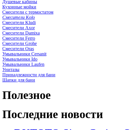
Душевые кабины
Кухонные мойки
Смесители с термостатом
Смесители Kolo
Смесители Kludi
Смесители Axor
Смесители Damixa
Смесители Ferro
Смесители Grohe
Смесители Oras
Умывальники Cersanit
Умывальники Ido
Умывальники Laufen
Унитазы
Принадлежности для бани
Шапки для бани
Полезное
Последние новости