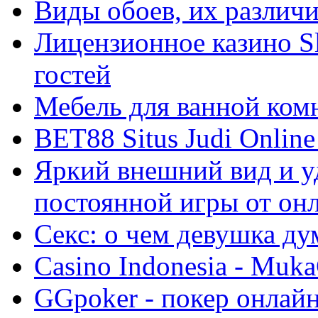
Виды обоев, их различ
Лицензионное казино Sl
гостей
Мебель для ванной ком
BET88 Situs Judi Online
Яркий внешний вид и у
постоянной игры от он
Секс: о чем девушка ду
Casino Indonesia - Muk
GGpoker - покер онлай