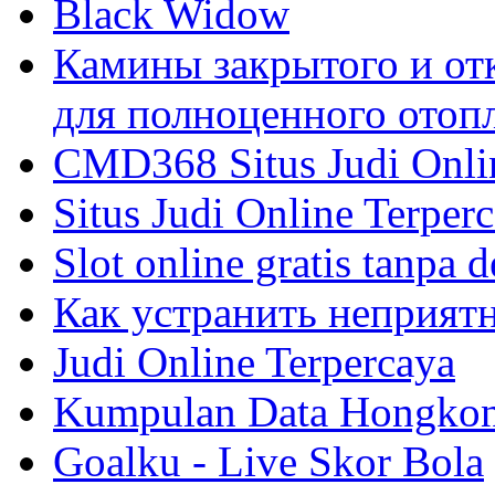
Black Widow
Камины закрытого и от
для полноценного отоп
CMD368 Situs Judi Onlin
Situs Judi Online Terper
Slot online gratis tanpa d
Как устранить неприятн
Judi Online Terpercaya
Kumpulan Data Hongkon
Goalku - Live Skor Bola