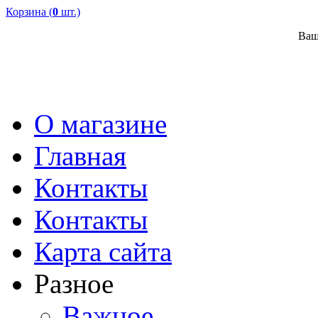
Корзина (
0
шт.)
Ваш
О магазине
Главная
Контакты
Контакты
Карта сайта
Разное
Важное