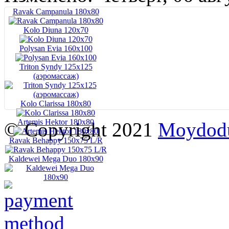
Ravak Campanula 180x80
Kolo Diuna 120х70
Polysan Evia 160x100
Triton Syndy 125x125
(аэромассаж)
Kolo Clarissa 180x80
Artemis Hektor 180x80
© Copyright 2021
Moydod
Ravak Behappy 150x75 L/R
Kaldewei Mega Duo 180x90