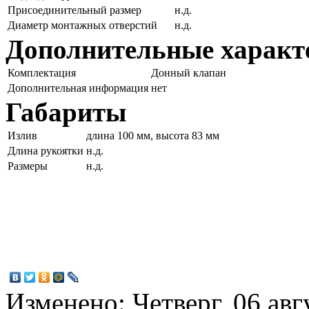
Присоединительный размер
н.д.
Диаметр монтажных отверстий
н.д.
Дополнительные характ
Комплектация
Донный клапан
Дополнительная информация
нет
Габариты
Излив
длина 100 мм, высота 83 мм
Длина рукоятки
н.д.
Размеры
н.д.
Изменено: Четверг, 06 авг