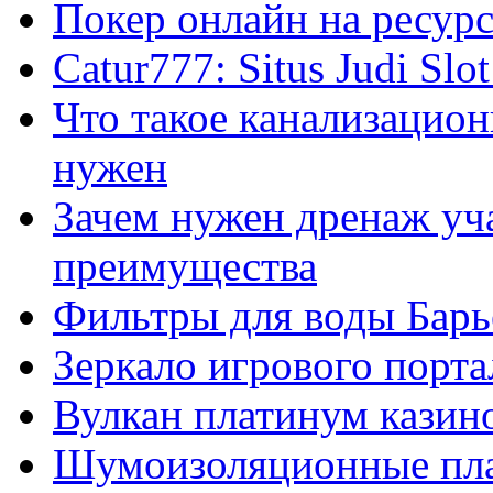
Покер онлайн на ресур
Catur777: Situs Judi Slo
Что такое канализацион
нужен
Зачем нужен дренаж уча
преимущества
Фильтры для воды Барь
Зеркало игрового порт
Вулкан платинум кази
Шумоизоляционные плас