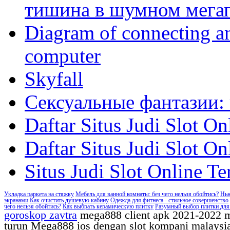
тишина в шумном мега
Diagram of connecting an
computer
Skyfall
Сексуальные фантазии: 
Daftar Situs Judi Slot On
Daftar Situs Judi Slot On
Situs Judi Slot Online Te
Укладка паркета на стяжку
Мебель для ванной комнаты: без чего нельзя обойтись?
Нь
экранами
Как очистить душевую кабину
Одежда для фитнеса - стильное совершенство
чего нельзя обойтись?
Как выбрать керамическую плитку
Разумный выбор плитки для
goroskop zavtra
mega888 client apk 2021-2022 m
turun Mega888 ios dengan slot kompani malays