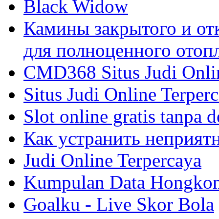
Black Widow
Камины закрытого и от
для полноценного отоп
CMD368 Situs Judi Onlin
Situs Judi Online Terper
Slot online gratis tanpa d
Как устранить неприятн
Judi Online Terpercaya
Kumpulan Data Hongkon
Goalku - Live Skor Bola