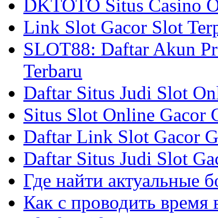
DKTOTO Situs Casino O
Link Slot Gacor Slot Ter
SLOT88: Daftar Akun Pro
Terbaru
Daftar Situs Judi Slot On
Situs Slot Online Gaco
Daftar Link Slot Gacor
Daftar Situs Judi Slot G
Где найти актуальные 
Как с проводить время в