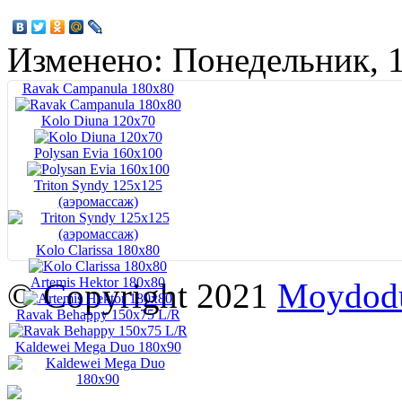
Изменено: Понедельник, 1
Ravak Campanula 180x80
Kolo Diuna 120х70
Polysan Evia 160x100
Triton Syndy 125x125
(аэромассаж)
Kolo Clarissa 180x80
Artemis Hektor 180x80
© Copyright 2021
Moydod
Ravak Behappy 150x75 L/R
Kaldewei Mega Duo 180x90