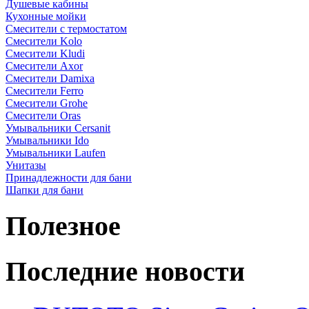
Душевые кабины
Кухонные мойки
Смесители с термостатом
Смесители Kolo
Смесители Kludi
Смесители Axor
Смесители Damixa
Смесители Ferro
Смесители Grohe
Смесители Oras
Умывальники Cersanit
Умывальники Ido
Умывальники Laufen
Унитазы
Принадлежности для бани
Шапки для бани
Полезное
Последние новости