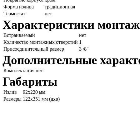
Форма излива
традиционная
Термостат
нет
Характеристики монтаж
Встраиваемый
нет
Количество монтажных отверстий
1
Присоединительный размер
3 /8"
Дополнительные характ
Комплектация
нет
Габариты
Излив
92х220 мм
Размеры
122х351 мм (дхв)