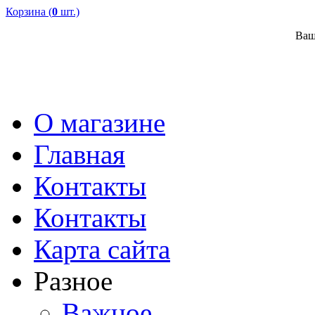
Корзина (
0
шт.)
Ваш
О магазине
Главная
Контакты
Контакты
Карта сайта
Разное
Важное