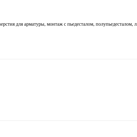
верстия для арматуры, монтаж с пьедесталом, полупьедесталом,