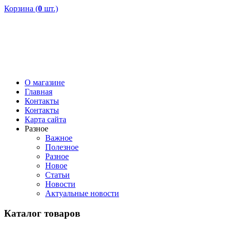
Корзина (
0
шт.)
О магазине
Главная
Контакты
Контакты
Карта сайта
Разное
Важное
Полезное
Разное
Новое
Статьи
Новости
Актуальные новости
Каталог товаров