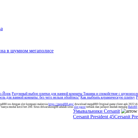
ва
ина в шумном мегаполисе
ю-Йорк
Разумный выбор плитки для ванной комнаты
Тишина и спокойствие с шумоизо
ель для ванной комнаты: без чего нельзя обойтись?
Как выбрать керамическую плитку
Р
ga888 ios dengan slot kompani malaysia
https://meqa888.app/
download mega888 Original game client apk 2022 di m
aw hanya modal kecil bet 200. Situs dewacukong88 adalah situs
slot gacor
terbaik dan jackpot mudah menang
Babe88
Умывальники Cersanit
Cersanit President 45
Cersanit Pre