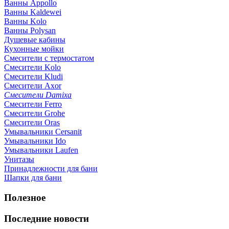
Ванны Appollo
Ванны Kaldewei
Ванны Kolo
Ванны Polysan
Душевые кабины
Кухонные мойки
Смесители с термостатом
Смесители Kolo
Смесители Kludi
Смесители Axor
Смесители Damixa
Смесители Ferro
Смесители Grohe
Смесители Oras
Умывальники Cersanit
Умывальники Ido
Умывальники Laufen
Унитазы
Принадлежности для бани
Шапки для бани
Полезное
Последние новости