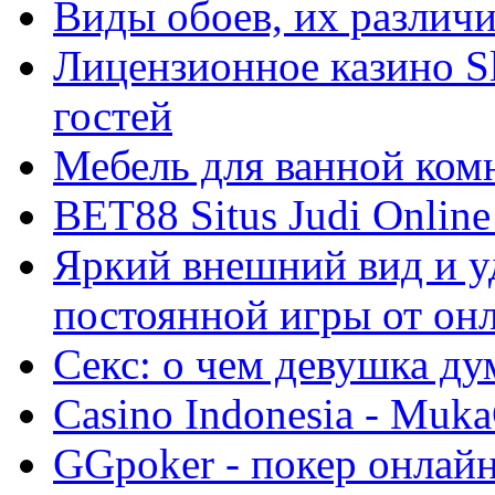
Виды обоев, их различ
Лицензионное казино Sl
гостей
Мебель для ванной ком
BET88 Situs Judi Online
Яркий внешний вид и у
постоянной игры от он
Секс: о чем девушка ду
Casino Indonesia - Muk
GGpoker - покер онлай