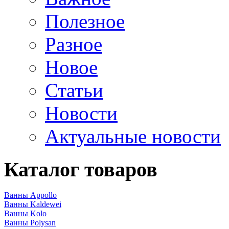
Полезное
Разное
Новое
Статьи
Новости
Актуальные новости
Каталог товаров
Ванны Appollo
Ванны Kaldewei
Ванны Kolo
Ванны Polysan