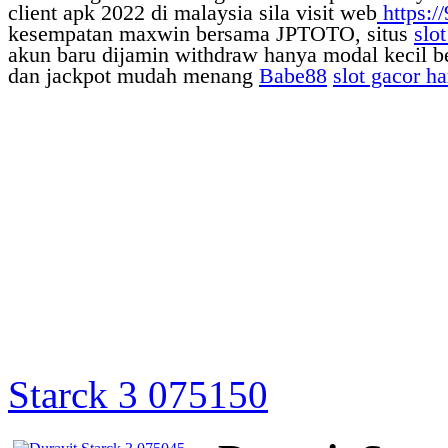
client apk 2022 di malaysia sila visit web
https:/
kesempatan maxwin bersama JPTOTO, situs
slo
akun baru dijamin withdraw hanya modal kecil b
dan jackpot mudah menang
Babe88
slot gacor har
Starck 3 075150