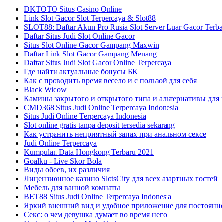
DKTOTO Situs Casino Online
Link Slot Gacor Slot Terpercaya & Slot88
SLOT88: Daftar Akun Pro Rusia Slot Server Luar Gacor Terb
Daftar Situs Judi Slot Online Gacor
Situs Slot Online Gacor Gampang Maxwin
Daftar Link Slot Gacor Gampang Menang
Daftar Situs Judi Slot Gacor Online Terpercaya
Где найти актуальные бонусы БК
Как с проводить время весело и с пользой для себя
Black Widow
Камины закрытого и открытого типа и альтернативы для
CMD368 Situs Judi Online Terpercaya Indonesia
Situs Judi Online Terpercaya Indonesia
Slot online gratis tanpa deposit tersedia sekarang
Как устранить неприятный запах при анальном сексе
Judi Online Terpercaya
Kumpulan Data Hongkong Terbaru 2021
Goalku - Live Skor Bola
Виды обоев, их различия
Лицензионное казино SlotsCity для всех азартных гостей
Мебель для ванной комнаты
BET88 Situs Judi Online Terpercaya Indonesia
Яркий внешний вид и удобное приложение для постоянн
Секс: о чем девушка думает во время него