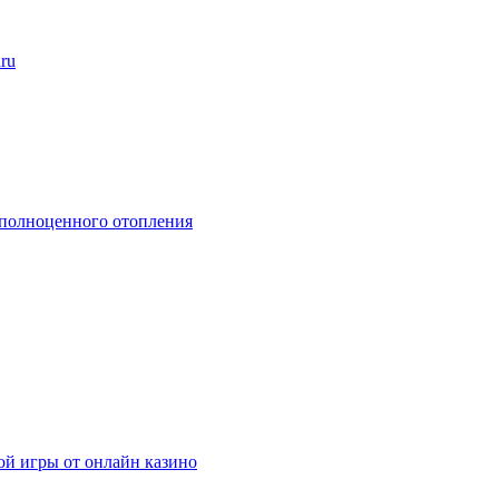
aru
 полноценного отопления
ой игры от онлайн казино