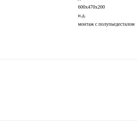
600х470х200
н.д.
монтаж с полупьедесталом