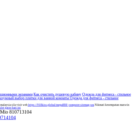
ляционными экранами
Как очистить душевую кабину
Одежда для фитнеса - стильное
азумный выбор плитки для ванной комнаты
Одежда для фитнеса - стильное
alaysia sila visit web
https://918kiss.global/mega888/
computer sitemap
sea
Nikmati kesempatan maxwin
slot gacor hari ini
 Mio 810713104
10714104