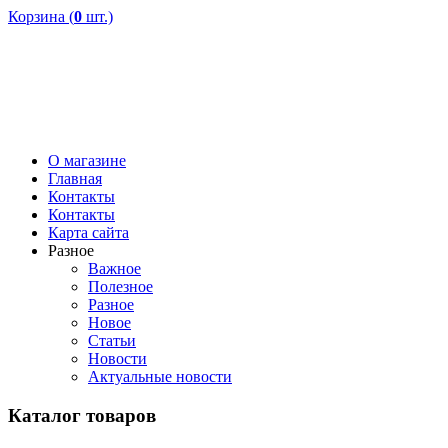
Корзина (
0
шт.)
О магазине
Главная
Контакты
Контакты
Карта сайта
Разное
Важное
Полезное
Разное
Новое
Статьи
Новости
Актуальные новости
Каталог товаров