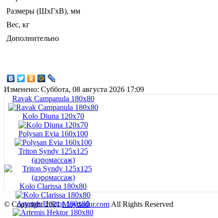
Размеры (ШхГхВ), мм
Вес, кг
Дополнительно
Изменено: Суббота, 08 августа 2026 17:09
Ravak Campanula 180x80
Kolo Diuna 120х70
Polysan Evia 160x100
Triton Syndy 125x125
(аэромассаж)
Kolo Clarissa 180x80
Artemis Hektor 180x80
© Copyright 2021
Moydodur.com
All Rights Reserved