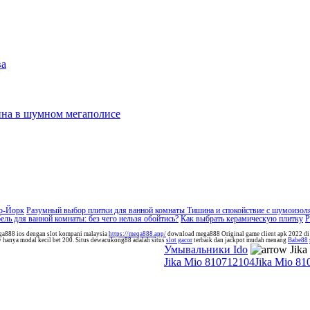
ва
ина в шумном мегаполисе
ю-Йорк
Разумный выбор плитки для ванной комнаты
Тишина и спокойствие с шумоизо
ель для ванной комнаты: без чего нельзя обойтись?
Как выбрать керамическую плитку
Р
ga888 ios dengan slot kompani malaysia
https://meqa888.app/
download mega888 Original game client apk 2022 di m
aw hanya modal kecil bet 200. Situs dewacukong88 adalah situs
slot gacor
terbaik dan jackpot mudah menang
Babe88
Умывальники Ido
Jika
Jika Mio 810712104
Jika Mio 8