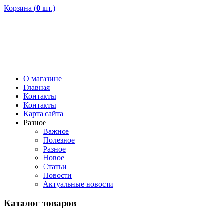
Корзина (
0
шт.)
О магазине
Главная
Контакты
Контакты
Карта сайта
Разное
Важное
Полезное
Разное
Новое
Статьи
Новости
Актуальные новости
Каталог товаров