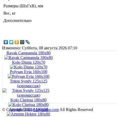
Размеры (ШхГхВ), мм
Вес, кг
Дополнительно
Изменено: Суббота, 08 августа 2026 07:10
Ravak Campanula 180x80
Kolo Diuna 120х70
Polysan Evia 160x100
Triton Syndy 125x125
(аэромассаж)
Kolo Clarissa 180x80
Artemis Hektor 180x80
© Copyright 2021
Moydodur.com
All Rights Reserved