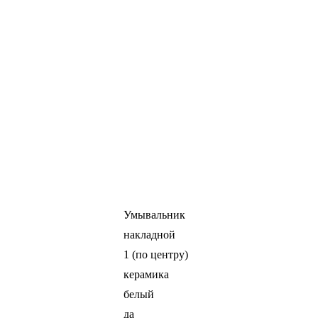
Умывальник
накладной
1 (по центру)
керамика
белый
да