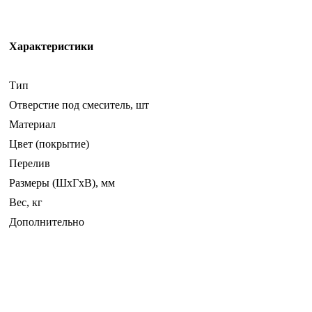
Характеристики
Тип
Отверстие под смеситель, шт
Материал
Цвет (покрытие)
Перелив
Размеры (ШхГхВ), мм
Вес, кг
Дополнительно