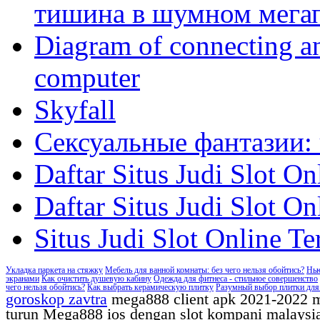
тишина в шумном мега
Diagram of connecting an
computer
Skyfall
Сексуальные фантазии: 
Daftar Situs Judi Slot On
Daftar Situs Judi Slot On
Situs Judi Slot Online Te
Укладка паркета на стяжку
Мебель для ванной комнаты: без чего нельзя обойтись?
Нь
экранами
Как очистить душевую кабину
Одежда для фитнеса - стильное совершенство
чего нельзя обойтись?
Как выбрать керамическую плитку
Разумный выбор плитки для
goroskop zavtra
mega888 client apk 2021-2022 m
turun Mega888 ios dengan slot kompani malays