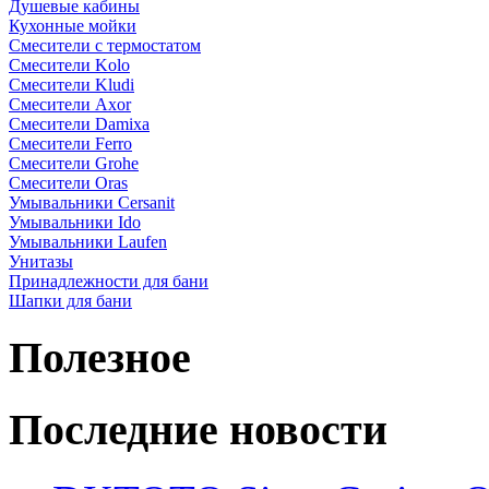
Душевые кабины
Кухонные мойки
Смесители с термостатом
Смесители Kolo
Смесители Kludi
Смесители Axor
Смесители Damixa
Смесители Ferro
Смесители Grohe
Смесители Oras
Умывальники Cersanit
Умывальники Ido
Умывальники Laufen
Унитазы
Принадлежности для бани
Шапки для бани
Полезное
Последние новости