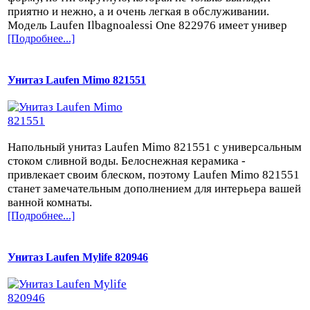
приятно и нежно, а и очень легкая в обслуживании.
Модель Laufen Ilbagnoalessi One 822976 имеет универ
[Подробнее...]
Унитаз Laufen Mimo 821551
Напольный унитаз Laufen Mimo 821551 с универсальным
стоком сливной воды. Белоснежная керамика -
привлекает своим блеском, поэтому Laufen Mimo 821551
станет замечательным дополнением для интерьера вашей
ванной комнаты.
[Подробнее...]
Унитаз Laufen Mylife 820946