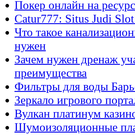
Покер онлайн на ресур
Catur777: Situs Judi Slo
Что такое канализацион
нужен
Зачем нужен дренаж уча
преимущества
Фильтры для воды Барь
Зеркало игрового порт
Вулкан платинум кази
Шумоизоляционные плас