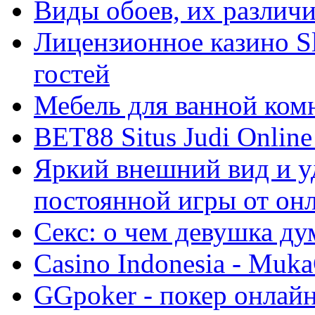
Виды обоев, их различ
Лицензионное казино Sl
гостей
Мебель для ванной ком
BET88 Situs Judi Online
Яркий внешний вид и у
постоянной игры от он
Секс: о чем девушка ду
Casino Indonesia - Muk
GGpoker - покер онлай