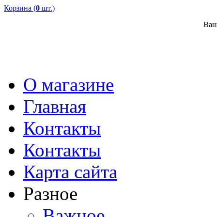
Корзина (
0
шт.)
Ваш
О магазине
Главная
Контакты
Контакты
Карта сайта
Разное
Важное