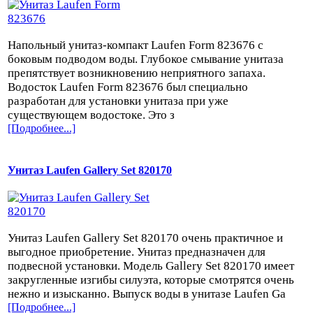
Напольный унитаз-компакт Laufen Form 823676 с
боковым подводом воды. Глубокое смывание унитаза
препятствует возникновению неприятного запаха.
Водосток Laufen Form 823676 был специально
разработан для установки унитаза при уже
существующем водостоке. Это з
[Подробнее...]
Унитаз Laufen Gallery Set 820170
Унитаз Laufen Gallery Set 820170 очень практичное и
выгодное приобретение. Унитаз предназначен для
подвесной установки. Модель Gallery Set 820170 имеет
закругленные изгибы силуэта, которые смотрятся очень
нежно и изысканно. Выпуск воды в унитазе Laufen Ga
[Подробнее...]