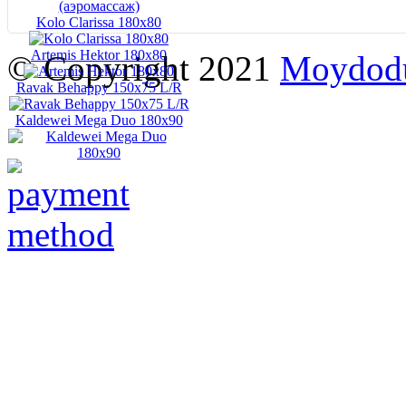
Kolo Clarissa 180x80
Artemis Hektor 180x80
© Copyright 2021
Moydod
Ravak Behappy 150x75 L/R
Kaldewei Mega Duo 180x90