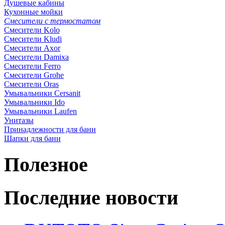
Душевые кабины
Кухонные мойки
Смесители с термостатом
Смесители Kolo
Смесители Kludi
Смесители Axor
Смесители Damixa
Смесители Ferro
Смесители Grohe
Смесители Oras
Умывальники Cersanit
Умывальники Ido
Умывальники Laufen
Унитазы
Принадлежности для бани
Шапки для бани
Полезное
Последние новости