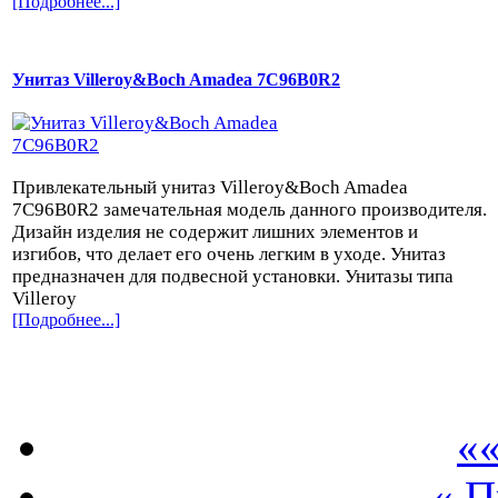
[Подробнее...]
Унитаз Villeroy&Boch Amadea 7C96B0R2
Привлекательный унитаз Villeroy&Boch Amadea
7C96B0R2 замечательная модель данного производителя.
Дизайн изделия не содержит лишних элементов и
изгибов, что делает его очень легким в уходе. Унитаз
предназначен для подвесной установки. Унитазы типа
Villeroy
[Подробнее...]
««
« 