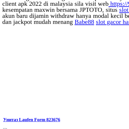
client apk 2022 di malaysia sila visit web
https:/
kesempatan maxwin bersama JPTOTO, situs
slo
akun baru dijamin withdraw hanya modal kecil b
dan jackpot mudah menang
Babe88
slot gacor har
Унитаз Laufen Form 823676