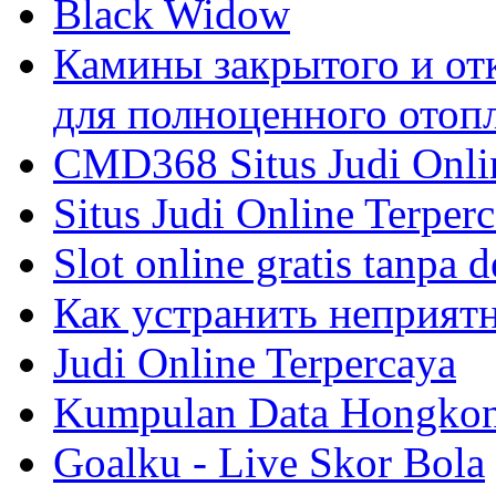
Black Widow
Камины закрытого и от
для полноценного отоп
CMD368 Situs Judi Onlin
Situs Judi Online Terper
Slot online gratis tanpa d
Как устранить неприятн
Judi Online Terpercaya
Kumpulan Data Hongkon
Goalku - Live Skor Bola