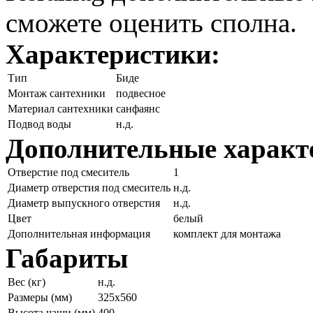
сможете оценить сполна.
Характеристики:
Тип
Биде
Монтаж сантехники
подвесное
Материал сантехники
санфаянс
Подвод воды
н.д.
Дополнительные характ
Отверстие под смеситель
1
Диаметр отверстия под смеситель
н.д.
Диаметр выпускного отверстия
н.д.
Цвет
белый
Дополнительная информация
комплект для монтажа
Габариты
Вес (кг)
н.д.
Размеры (мм)
325х560
Высота чаши (мм)
400