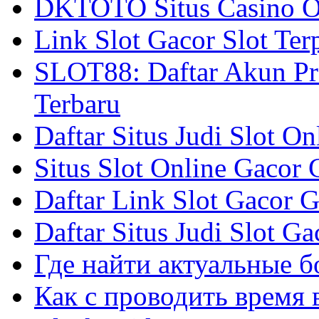
DKTOTO Situs Casino O
Link Slot Gacor Slot Ter
SLOT88: Daftar Akun Pro
Terbaru
Daftar Situs Judi Slot On
Situs Slot Online Gaco
Daftar Link Slot Gacor
Daftar Situs Judi Slot G
Где найти актуальные 
Как с проводить время в