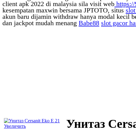
client apk 2022 di malaysia sila visit web
https:/
kesempatan maxwin bersama JPTOTO, situs
slo
akun baru dijamin withdraw hanya modal kecil b
dan jackpot mudah menang
Babe88
slot gacor har
Унитаз Cersa
Увеличить