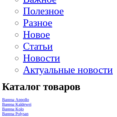
Полезное
Разное
Новое
Статьи
Новости
Актуальные новости
Каталог товаров
Ванны Appollo
Ванны Kaldewei
Ванны Kolo
Ванны Polysan