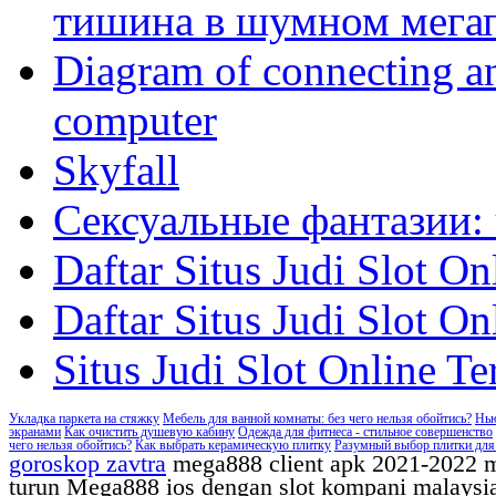
тишина в шумном мега
Diagram of connecting an
computer
Skyfall
Сексуальные фантазии: 
Daftar Situs Judi Slot On
Daftar Situs Judi Slot On
Situs Judi Slot Online Te
Укладка паркета на стяжку
Мебель для ванной комнаты: без чего нельзя обойтись?
Нь
экранами
Как очистить душевую кабину
Одежда для фитнеса - стильное совершенство
чего нельзя обойтись?
Как выбрать керамическую плитку
Разумный выбор плитки для
goroskop zavtra
mega888 client apk 2021-2022 m
turun Mega888 ios dengan slot kompani malays