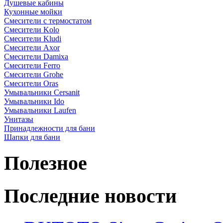
Душевые кабины
Кухонные мойки
Смесители с термостатом
Смесители Kolo
Смесители Kludi
Смесители Axor
Смесители Damixa
Смесители Ferro
Смесители Grohe
Смесители Oras
Умывальники Cersanit
Умывальники Ido
Умывальники Laufen
Унитазы
Принадлежности для бани
Шапки для бани
Полезное
Последние новости