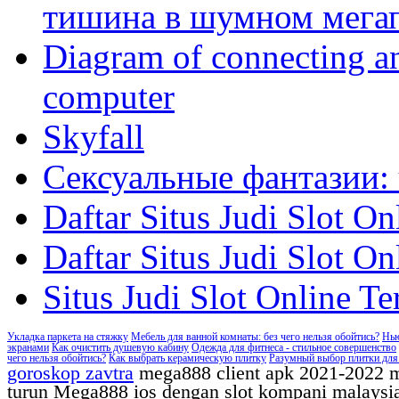
тишина в шумном мега
Diagram of connecting an
computer
Skyfall
Сексуальные фантазии: 
Daftar Situs Judi Slot On
Daftar Situs Judi Slot On
Situs Judi Slot Online Te
Укладка паркета на стяжку
Мебель для ванной комнаты: без чего нельзя обойтись?
Нь
экранами
Как очистить душевую кабину
Одежда для фитнеса - стильное совершенство
чего нельзя обойтись?
Как выбрать керамическую плитку
Разумный выбор плитки для
goroskop zavtra
mega888 client apk 2021-2022 m
turun Mega888 ios dengan slot kompani malays