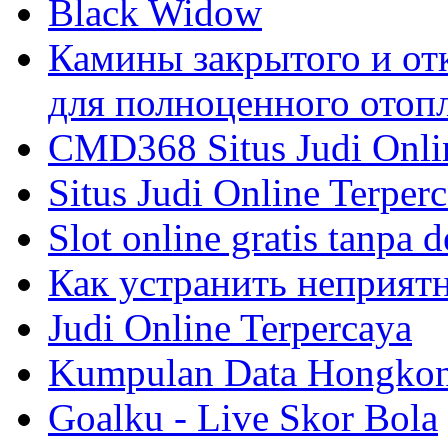
Black Widow
Камины закрытого и от
для полноценного отоп
CMD368 Situs Judi Onlin
Situs Judi Online Terper
Slot online gratis tanpa d
Как устранить неприятн
Judi Online Terpercaya
Kumpulan Data Hongkon
Goalku - Live Skor Bola