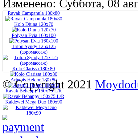
Изменено: Суббота, 08 авг
Ravak Campanula 180x80
Kolo Diuna 120х70
Polysan Evia 160x100
Triton Syndy 125x125
(аэромассаж)
Kolo Clarissa 180x80
Artemis Hektor 180x80
© Copyright 2021
Moydod
Ravak Behappy 150x75 L/R
Kaldewei Mega Duo 180x90