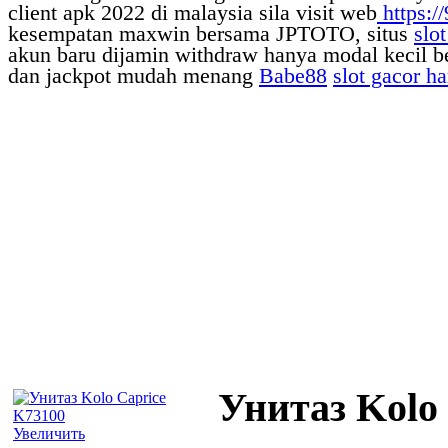
client apk 2022 di malaysia sila visit web
https:/
kesempatan maxwin bersama JPTOTO, situs
slo
akun baru dijamin withdraw hanya modal kecil b
dan jackpot mudah menang
Babe88
slot gacor har
Унитаз Kolo
Увеличить