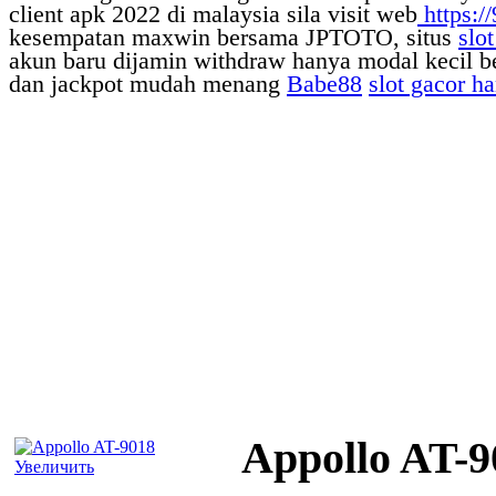
client apk 2022 di malaysia sila visit web
https:/
kesempatan maxwin bersama JPTOTO, situs
slo
akun baru dijamin withdraw hanya modal kecil b
dan jackpot mudah menang
Babe88
slot gacor har
Appollo AT-9
Увеличить