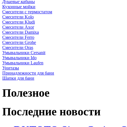
Душевые кабины
Кухонные мойки
Смесители с термостатом
Смесители Kolo
Смесители Kludi
Смесители Axor
Смесители Damixa
Смесители Ferro
Смесители Grohe
Смесители Oras
Умывальники Cersanit
Умывальники Ido
Умывальники Laufen
Унитазы
Принадлежности для бани
Шапки для бани
Полезное
Последние новости