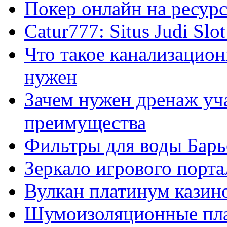
Покер онлайн на ресур
Catur777: Situs Judi Slo
Что такое канализацион
нужен
Зачем нужен дренаж уча
преимущества
Фильтры для воды Барь
Зеркало игрового порт
Вулкан платинум кази
Шумоизоляционные плас