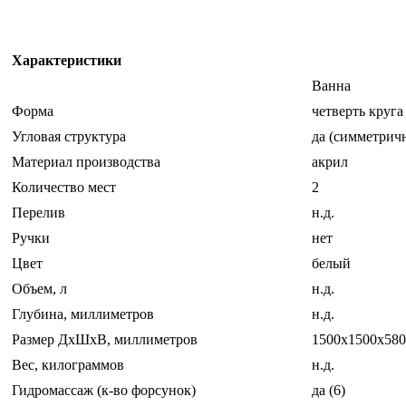
Характеристики
Ванна
Форма
четверть круга
Угловая структура
да (симметрич
Материал производства
акрил
Количество мест
2
Перелив
н.д.
Ручки
нет
Цвет
белый
Объем, л
н.д.
Глубина, миллиметров
н.д.
Размер ДхШхВ, миллиметров
1500х1500х580
Вес, килограммов
н.д.
Гидромассаж (к-во форсунок)
да (6)