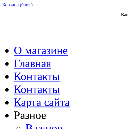
Корзина (
0
шт.)
Ваш
О магазине
Главная
Контакты
Контакты
Карта сайта
Разное
Важное