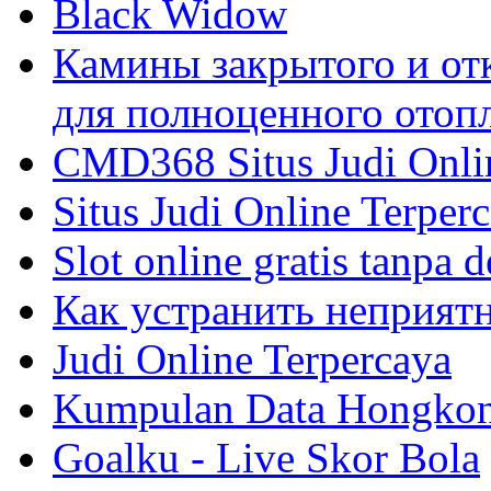
Black Widow
Камины закрытого и от
для полноценного отоп
CMD368 Situs Judi Onlin
Situs Judi Online Terper
Slot online gratis tanpa d
Как устранить неприятн
Judi Online Terpercaya
Kumpulan Data Hongkon
Goalku - Live Skor Bola