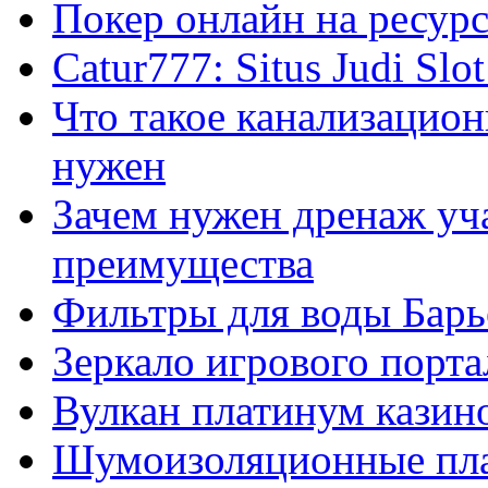
Покер онлайн на ресур
Catur777: Situs Judi Slo
Что такое канализацион
нужен
Зачем нужен дренаж уча
преимущества
Фильтры для воды Барь
Зеркало игрового порт
Вулкан платинум кази
Шумоизоляционные плас