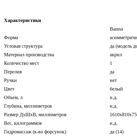
Характеристики
Ванна
Форма
асимметричн
Угловая структура
да (модель д
Материал производства
акрил
Количество мест
1
Перелив
да
Ручки
нет
Цвет
белый
Объем, л
н.д.
Глубина, миллиметров
н.д.
Размер ДхШхВ, миллиметров
1610х810х75
Вес, килограммов
н.д.
Гидромассаж (к-во форсунок)
да (14)