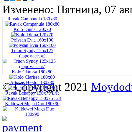
Изменено: Пятница, 07 ав
Ravak Campanula 180x80
Kolo Diuna 120х70
Polysan Evia 160x100
Triton Syndy 125x125
(аэромассаж)
Kolo Clarissa 180x80
Artemis Hektor 180x80
© Copyright 2021
Moydod
Ravak Behappy 150x75 L/R
Kaldewei Mega Duo 180x90