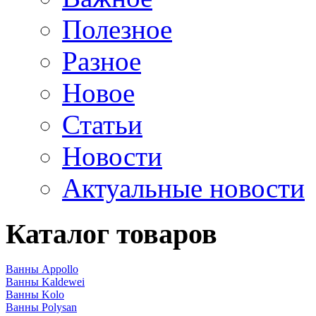
Полезное
Разное
Новое
Статьи
Новости
Актуальные новости
Каталог товаров
Ванны Appollo
Ванны Kaldewei
Ванны Kolo
Ванны Polysan