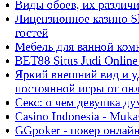
Виды обоев, их различ
Лицензионное казино Sl
гостей
Мебель для ванной ком
BET88 Situs Judi Online
Яркий внешний вид и у
постоянной игры от он
Секс: о чем девушка ду
Casino Indonesia - Muk
GGpoker - покер онлай