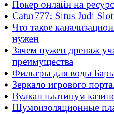
Покер онлайн на ресур
Catur777: Situs Judi Slo
Что такое канализацион
нужен
Зачем нужен дренаж уча
преимущества
Фильтры для воды Барь
Зеркало игрового порт
Вулкан платинум кази
Шумоизоляционные плас