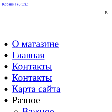
Корзина (
0
шт.)
Ваш
О магазине
Главная
Контакты
Контакты
Карта сайта
Разное
Важное