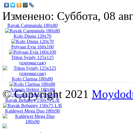
Изменено: Суббота, 08 авг
Ravak Campanula 180x80
Kolo Diuna 120х70
Polysan Evia 160x100
Triton Syndy 125x125
(аэромассаж)
Kolo Clarissa 180x80
Artemis Hektor 180x80
© Copyright 2021
Moydod
Ravak Behappy 150x75 L/R
Kaldewei Mega Duo 180x90