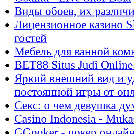
Виды обоев, их различ
Лицензионное казино Sl
гостей
Мебель для ванной ком
BET88 Situs Judi Online
Яркий внешний вид и у
постоянной игры от он
Секс: о чем девушка ду
Casino Indonesia - Muk
GGpoker - покер онлай