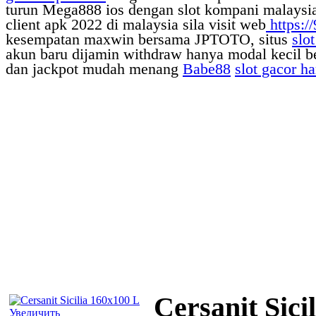
turun Mega888 ios dengan slot kompani malays
client apk 2022 di malaysia sila visit web
https:/
kesempatan maxwin bersama JPTOTO, situs
slo
akun baru dijamin withdraw hanya modal kecil b
dan jackpot mudah menang
Babe88
slot gacor har
Cersanit Sici
Увеличить