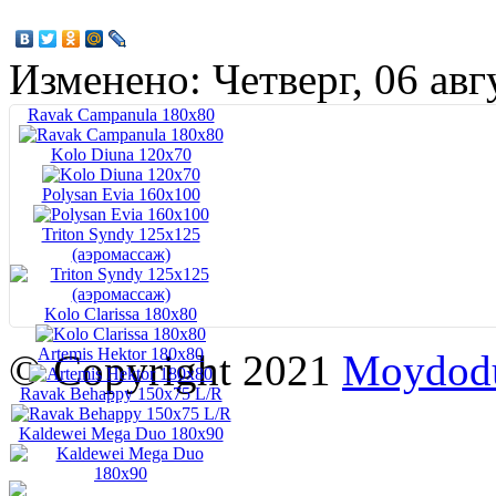
Изменено: Четверг, 06 авг
Ravak Campanula 180x80
Kolo Diuna 120х70
Polysan Evia 160x100
Triton Syndy 125x125
(аэромассаж)
Kolo Clarissa 180x80
Artemis Hektor 180x80
© Copyright 2021
Moydod
Ravak Behappy 150x75 L/R
Kaldewei Mega Duo 180x90