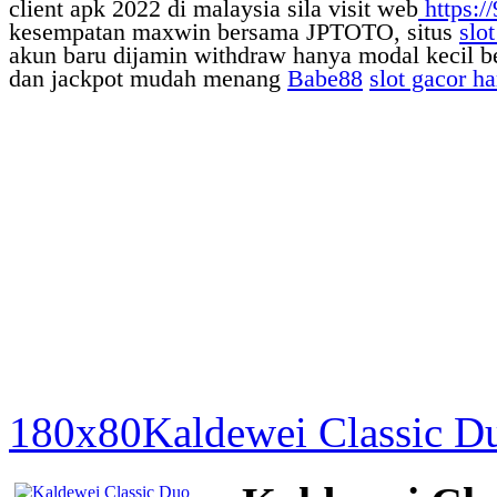
client apk 2022 di malaysia sila visit web
https:/
kesempatan maxwin bersama JPTOTO, situs
slo
akun baru dijamin withdraw hanya modal kecil b
dan jackpot mudah menang
Babe88
slot gacor har
180x80
Kaldewei Classic D