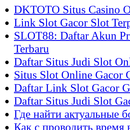
DKTOTO Situs Casino O
Link Slot Gacor Slot Ter
SLOT88: Daftar Akun Pro
Terbaru
Daftar Situs Judi Slot On
Situs Slot Online Gaco
Daftar Link Slot Gacor
Daftar Situs Judi Slot G
Где найти актуальные 
Как с проводить время в