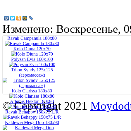
Изменено: Воскресенье, 0
Ravak Campanula 180x80
Kolo Diuna 120х70
Polysan Evia 160x100
Triton Syndy 125x125
(аэромассаж)
Kolo Clarissa 180x80
Artemis Hektor 180x80
© Copyright 2021
Moydod
Ravak Behappy 150x75 L/R
Kaldewei Mega Duo 180x90