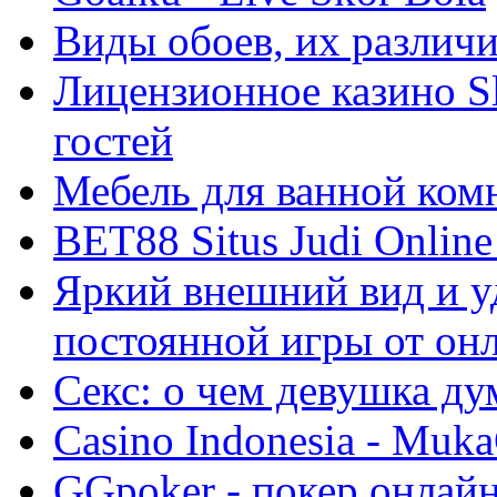
Виды обоев, их различ
Лицензионное казино Sl
гостей
Мебель для ванной ком
BET88 Situs Judi Online
Яркий внешний вид и у
постоянной игры от он
Секс: о чем девушка ду
Casino Indonesia - Muk
GGpoker - покер онлай